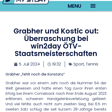
MENU
TV22 Videos
Grabher und Kostic out:
Überraschung bei
win2day ÖTV-
Staatsmeisterschaften
5. Juli 2024
19:32
Sport
,
Tennis
Grabher „fehlt noch die Konstanz“
Grabher war vor einem Jahr noch die Nummer 54 der
Welt gewesen und hatte einen Tag zuvor ihren ersten
Erfolg bei ihrem Comeback nach ihrer Ende August 2023
erlittenen, schweren Handgelenksverletzung gefeiert.
Und viel fehlte auch nicht zum zweiten Sieg: Bei 6:5 im
zweiten Satz schlug die seit kurzem 28-Jährige bereits