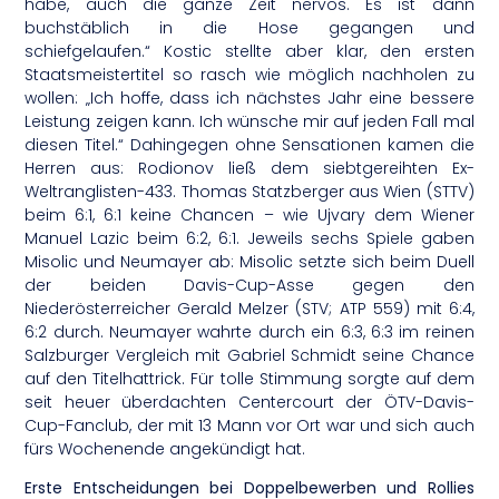
habe, auch die ganze Zeit nervös. Es ist dann
buchstäblich in die Hose gegangen und
schiefgelaufen.“ Kostic stellte aber klar, den ersten
Staatsmeistertitel so rasch wie möglich nachholen zu
wollen: „Ich hoffe, dass ich nächstes Jahr eine bessere
Leistung zeigen kann. Ich wünsche mir auf jeden Fall mal
diesen Titel.“ Dahingegen ohne Sensationen kamen die
Herren aus: Rodionov ließ dem siebtgereihten Ex-
Weltranglisten-433. Thomas Statzberger aus Wien (STTV)
beim 6:1, 6:1 keine Chancen – wie Ujvary dem Wiener
Manuel Lazic beim 6:2, 6:1. Jeweils sechs Spiele gaben
Misolic und Neumayer ab: Misolic setzte sich beim Duell
der beiden Davis-Cup-Asse gegen den
Niederösterreicher Gerald Melzer (STV; ATP 559) mit 6:4,
6:2 durch. Neumayer wahrte durch ein 6:3, 6:3 im reinen
Salzburger Vergleich mit Gabriel Schmidt seine Chance
auf den Titelhattrick. Für tolle Stimmung sorgte auf dem
seit heuer überdachten Centercourt der ÖTV-Davis-
Cup-Fanclub, der mit 13 Mann vor Ort war und sich auch
fürs Wochenende angekündigt hat.
Erste Entscheidungen bei Doppelbewerben und Rollies