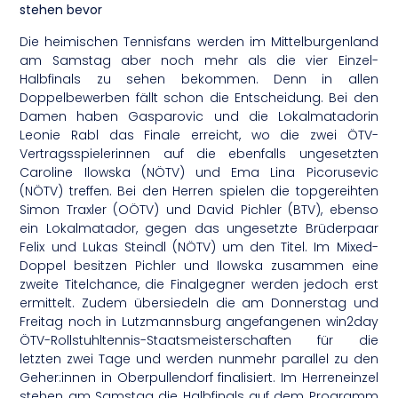
stehen bevor
Die heimischen Tennisfans werden im Mittelburgenland
am Samstag aber noch mehr als die vier Einzel-
Halbfinals zu sehen bekommen. Denn in allen
Doppelbewerben fällt schon die Entscheidung. Bei den
Damen haben Gasparovic und die Lokalmatadorin
Leonie Rabl das Finale erreicht, wo die zwei ÖTV-
Vertragsspielerinnen auf die ebenfalls ungesetzten
Caroline Ilowska (NÖTV) und Ema Lina Picorusevic
(NÖTV) treffen. Bei den Herren spielen die topgereihten
Simon Traxler (OÖTV) und David Pichler (BTV), ebenso
ein Lokalmatador, gegen das ungesetzte Brüderpaar
Felix und Lukas Steindl (NÖTV) um den Titel. Im Mixed-
Doppel besitzen Pichler und Ilowska zusammen eine
zweite Titelchance, die Finalgegner werden jedoch erst
ermittelt. Zudem übersiedeln die am Donnerstag und
Freitag noch in Lutzmannsburg angefangenen win2day
ÖTV-Rollstuhltennis-Staatsmeisterschaften für die
letzten zwei Tage und werden nunmehr parallel zu den
Geher:innen in Oberpullendorf finalisiert. Im Herreneinzel
stehen am Samstag die Halbfinals auf dem Programm