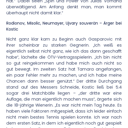
hat.“ Dabei seien „Spin und Power von Julias Vorhand
überwältigend. Am Anfang denkt man, man kommt
überhaupt nicht damit klar.“
Rodionov, Misolic, Neumayer, Ujvary souverän – Ärger bei
Kostic
Nicht ganz klar kam zu Beginn auch Gasparovic mit
ihrer scheinbar zu starken Gegnerin. „Ich weiß es
eigentlich selbst nicht ganz, wie ich das dann geschafft
habe“, lächelte die ÖTV-Vertragsspielerin. „Ich bin nicht
so gut reingekommen und habe mich auch nicht so
gut bewegt. Im zweiten Satz hat Tamara angefangen,
ein paar Fehler mehr zu machen, und ich habe meine
Chancen dann besser genützt.“ Der dritte Durchgang
stand auf des Messers Schneide, Kostic ließ bei 5:4
sogar drei Matchbälle liegen – „der dritte war eine
Auflage, die man eigentlich machen muss“, ärgerte sich
die 18-jährige Wienerin. „Es war nicht mein Tag heute. Es
haben viele Faktoren mitgespielt, dass ich leider einfach
nicht mein bestes Tennis spielen konnte. Ich war nach
dem ersten Satz, in dem ich eigentlich noch gut gespielt