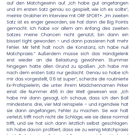
auf den Matchgewinn auf. „Ich habe gut angefangen
und im ersten Satz genau so gespielt, wie ich es sollte“,
meinte Grabher im Interview mit ORF SPORT+. „Im zweiten
Satz ist es enger geworden, sie hat dann die Big Points
gemacht. Ich habe vor allem am Anfang des zweiten
Satzes meine Chancen nicht genützt, bin dann ein
bisserl tight geworden – und dann passieren halt mehr
Fehler. Mir fehlt halt noch die Konstanz, ich habe null
Matchpraxis.“ Außerdem müsse sich das Handgelenk
erst wieder an die Belastung gewöhnen. Stummer
hingegen hatte allen Grund zu spaßen: „Ich habe mir
nach dem ersten Satz nur gedacht: Genau so habe ich
mir das vorgestellt, 0:6 ist super“, scherzte die routinierte
Ex-Profispielerin, die unter ihrem Mädchennamen Pirker
einst die Nummer 456 in der Welt gewesen war. „Ich
habe mir dann gesagt, ich schaue, dass ich den Ball
mindestens drei, vier Mal reinspiele – und irgendwie hat
sie dann angefangen, Fehler zu machen. Sie war halt
verletzt, trifft noch nicht die Schläge, wie sie diese normal
trifft, und sie hat sich dann letztlich selbst geschlagen.
Ich habe davon profitiert, dass sie zu wenig Matchpraxis