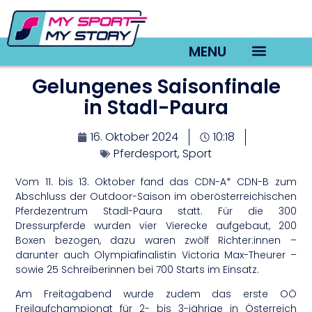
MENU
Gelungenes Saisonfinale
TV22 Videos
in Stadl-Paura
16. Oktober 2024
10:18
Pferdesport
,
Sport
Vom 11. bis 13. Oktober fand das CDN-A* CDN-B zum
Abschluss der Outdoor-Saison im oberösterreichischen
Pferdezentrum Stadl-Paura statt. Für die 300
Dressurpferde wurden vier Vierecke aufgebaut, 200
Boxen bezogen, dazu waren zwölf Richter:innen –
darunter auch Olympiafinalistin Victoria Max-Theurer –
sowie 25 Schreiberinnen bei 700 Starts im Einsatz.
Am Freitagabend wurde zudem das erste OÖ
Freilaufchampionat für 2- bis 3-jährige in Österreich