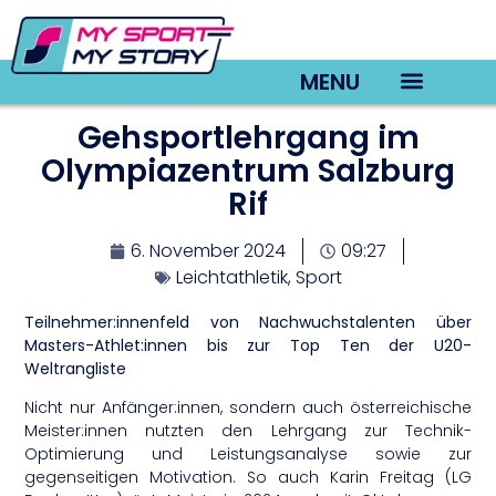
MENU
Gehsportlehrgang im
TV22 Videos
Olympiazentrum Salzburg
Rif
6. November 2024
09:27
Leichtathletik
,
Sport
Teilnehmer:innenfeld von Nachwuchstalenten über
Masters-Athlet:innen bis zur Top Ten der U20-
Weltrangliste
Nicht nur Anfänger:innen, sondern auch österreichische
Meister:innen nutzten den Lehrgang zur Technik-
Optimierung und Leistungsanalyse sowie zur
gegenseitigen Motivation. So auch Karin Freitag (LG