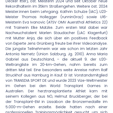
Decker Itter), öst. Meisterin 2024 und seit Oktober neue
Rekordhalterin im 35km Straßengehen. Weitere öst. 2024
Meister:innen beim Lehrgang: Kathrin Schulze (IAC), U23-
Meister Thomas Hollegger (runninGraz) sowie U16-
Meisterin Eva Ivanovic (ATSV OMV Auersthal Athletics 22)
mit Trainerin Elke Matzke. Zum ersten Mal dabei war
Nachwuchstalent Marlen Staudacher (LAC Klagenfurt)
mit Mutter Anja, die sich über ein positives Feedback
von Experte Jens Grünberg freute bei ihrer Videoanalyse.
Die jüngste Teilnehmerin war wie schon im letzten Jahr
Antonia Nemetz (Union Salzburg, Jg. 2010). Anna Maria
Gabriel aus Deutschland, – die aktuell 9. der U20-
Weltrangliste im 20-km-Gehen, nahm bereits zum
dritten Mal teil. Eine besonders weite Anreise nahm Ralf
Struckhof aus Hamburg in Kauf: Er ist Vorstandsmitglied
von TRANSDIA SPORT DE und wurde 2023 Vize-Weltmeister
im Gehen bei den World Transplant Games in
Australien. Der herztransplantierte Athlet kam mit
seinem Kollegen aus NÖ, Helmut Bruckberger, der bei
der Transplant-EM in Lissabon die Bronzemedaille im
5.000-m-Gehen erzielte. Beide hatten nach einer
professionellen Trainingsmöglichkeit gesucht, um sich