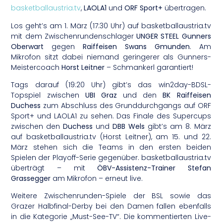
basketballaustria.tv
,
LAOLA1
und
ORF Sport+
übertragen.
Los geht’s am 1. März (17:30 Uhr) auf basketballaustria.tv
mit dem Zwischenrundenschlager
UNGER STEEL Gunners
Oberwart
gegen
Raiffeisen Swans Gmunden
. Am
Mikrofon sitzt dabei niemand geringerer als Gunners-
Meistercoach
Horst Leitner
– Schmankerl garantiert!
Tags darauf (19:20 Uhr) gibt’s das win2day-BDSL-
Topspiel zwischen
UBI Graz
und den
BK Raiffeisen
Duchess
zum Abschluss des Grunddurchgangs auf ORF
Sport+ und LAOLA1 zu sehen. Das Finale des Supercups
zwischen den
Duchess
und
DBB Wels
gibt’s am 8. März
auf basketballaustria.tv (Horst Leitner), am 15. und 22.
März stehen sich die Teams in den ersten beiden
Spielen der Playoff-Serie gegenüber. basketballaustria.tv
überträgt – mit
ÖBV-Assistenz-Trainer Stefan
Grassegger
am Mikrofon – erneut live.
Weitere Zwischenrunden-Spiele der BSL sowie das
Grazer Halbfinal-Derby bei den Damen fallen ebenfalls
in die Kategorie „Must-See-TV“. Die kommentierten Live-