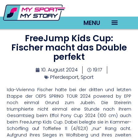
MENU
FreeJump Kids Cup:
TV22 Videos
Fischer macht das Double
perfekt
10. August 2024
19:17
Pferdesport
,
Sport
Ida-Vivienna Fischer hatte bei der dritten und letzten
Etappe der OEPS SPRING TOUR 2024 powered by EPP
noch einmal Grund zum Jubeln. Die Steirerin
triumphierte nicht einmal eine Stunde nach ihrem
Gesamtsieg beim Effol Pony Cup 2024 (100 cm) auch
beim FreeJump Kids Cup. Dabei belegte sie in Kammer-
Schörfling auf Toffiefee 11 (4/62,11) „nur“ Rang acht.
Aufgrund ihres Sieges in Wolfsberg und ihres zweiten