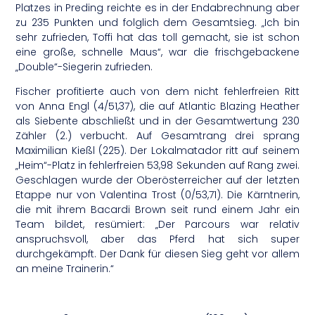
Platzes in Preding reichte es in der Endabrechnung aber
zu 235 Punkten und folglich dem Gesamtsieg. „Ich bin
sehr zufrieden, Toffi hat das toll gemacht, sie ist schon
eine große, schnelle Maus“, war die frischgebackene
„Double“-Siegerin zufrieden.
Fischer profitierte auch von dem nicht fehlerfreien Ritt
von Anna Engl (4/51,37), die auf Atlantic Blazing Heather
als Siebente abschließt und in der Gesamtwertung 230
Zähler (2.) verbucht. Auf Gesamtrang drei sprang
Maximilian Kießl (225). Der Lokalmatador ritt auf seinem
„Heim“-Platz in fehlerfreien 53,98 Sekunden auf Rang zwei.
Geschlagen wurde der Oberösterreicher auf der letzten
Etappe nur von Valentina Trost (0/53,71). Die Kärntnerin,
die mit ihrem Bacardi Brown seit rund einem Jahr ein
Team bildet, resümiert: „Der Parcours war relativ
anspruchsvoll, aber das Pferd hat sich super
durchgekämpft. Der Dank für diesen Sieg geht vor allem
an meine Trainerin.“