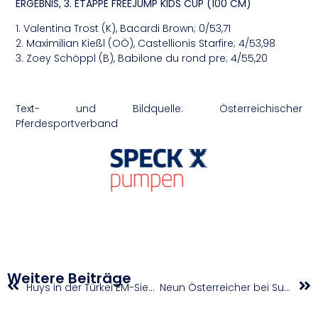
ERGEBNIS, 3. ETAPPE FREEJUMP KIDS CUP (100 CM)
1. Valentina Trost (K), Bacardi Brown; 0/53,71
2. Maximilian Kießl (OÖ), Castellionis Starfire; 4/53,98
3. Zoey Schöppl (B), Babilone du rond pre; 4/55,20
Text- und Bildquelle: Österreichischer
Pferdesportverband
Weitere Beiträge
Huys in der Türkei EM-Siebente
Neun Österreicher bei Super-Sprint-EM