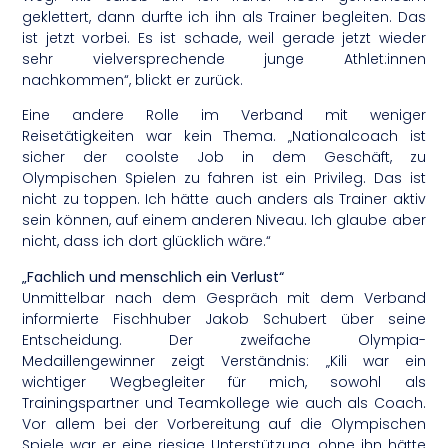
geklettert, dann durfte ich ihn als Trainer begleiten. Das
ist jetzt vorbei. Es ist schade, weil gerade jetzt wieder
sehr vielversprechende junge Athlet:innen
nachkommen“, blickt er zurück.
Eine andere Rolle im Verband mit weniger
Reisetätigkeiten war kein Thema. „Nationalcoach ist
sicher der coolste Job in dem Geschäft, zu
Olympischen Spielen zu fahren ist ein Privileg. Das ist
nicht zu toppen. Ich hätte auch anders als Trainer aktiv
sein können, auf einem anderen Niveau. Ich glaube aber
nicht, dass ich dort glücklich wäre.“
„Fachlich und menschlich ein Verlust“
Unmittelbar nach dem Gespräch mit dem Verband
informierte Fischhuber Jakob Schubert über seine
Entscheidung. Der zweifache Olympia-
Medaillengewinner zeigt Verständnis: „Kili war ein
wichtiger Wegbegleiter für mich, sowohl als
Trainingspartner und Teamkollege wie auch als Coach.
Vor allem bei der Vorbereitung auf die Olympischen
Spiele war er eine riesige Unterstützung, ohne ihn hätte