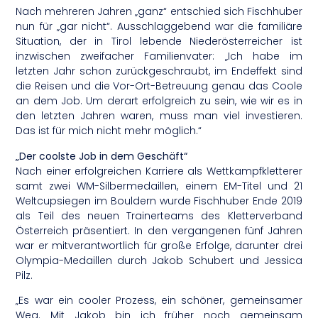
Nach mehreren Jahren „ganz“ entschied sich Fischhuber
nun für „gar nicht“. Ausschlaggebend war die familiäre
Situation, der in Tirol lebende Niederösterreicher ist
inzwischen zweifacher Familienvater: „Ich habe im
letzten Jahr schon zurückgeschraubt, im Endeffekt sind
die Reisen und die Vor-Ort-Betreuung genau das Coole
an dem Job. Um derart erfolgreich zu sein, wie wir es in
den letzten Jahren waren, muss man viel investieren.
Das ist für mich nicht mehr möglich.“
„Der coolste Job in dem Geschäft“
Nach einer erfolgreichen Karriere als Wettkampfkletterer
samt zwei WM-Silbermedaillen, einem EM-Titel und 21
Weltcupsiegen im Bouldern wurde Fischhuber Ende 2019
als Teil des neuen Trainerteams des Kletterverband
Österreich präsentiert. In den vergangenen fünf Jahren
war er mitverantwortlich für große Erfolge, darunter drei
Olympia-Medaillen durch Jakob Schubert und Jessica
Pilz.
„Es war ein cooler Prozess, ein schöner, gemeinsamer
Weg. Mit Jakob bin ich früher noch gemeinsam