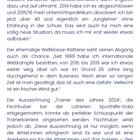
dazu und auf Lehramt. 2014 habe ich es abgeschlossen
und 2015/16 mein Unterrichtspraktikum absolviert. Ich bin
jetzt über 40 und eigentlich ein ‚Junglehrer‘ ohne
Erfahrung in der Schule. Das wird auch für mich eine
völlig neue Situation, da muss ich mir erst wieder etwas
aufbauen.“
Der ehemalige Weltklasse-Kletterer sieht seinen Abgang
auch als Chance. „Seit 1999 habe ich internationale
Wettkämpfe bestritten, von 2015 bis 2019 war ich etwas
weiter weg, aber ich war im Grund 26 Jahre lang
durchgehend in dem Business. Nach einer so langen
Zeit ist man gesättigt, das ist auch eine Gefahr. Vielleicht
ist ein frischer Wind gut.“
Die Auszeichnung „Trainer des Jahres 2024“, die
Fischhuber bei der Lotterien Sporthilfe-Gala
entgegennahm, könnte als perfekter Schlusspunkt der
Trainerkarriere angesehen werden. Fischhuber winkt
jedoch ab: „Diese Auszeichnung ist nur möglich, wenn
die Athlet:innen erfolgreich sind. Es war und ist eine
Anerkennung für die Athlet:innen und das System – den