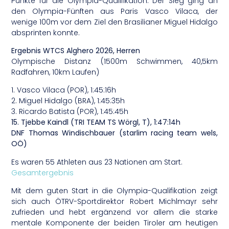
Punkte für die Olympia-Qualifikation. Der Sieg ging an
den Olympia-Fünften aus Paris Vasco Vilaca, der
wenige 100m vor dem Ziel den Brasilianer Miguel Hidalgo
absprinten konnte.
Ergebnis WTCS Alghero 2026, Herren
Olympische Distanz (1500m Schwimmen, 40,5km
Radfahren, 10km Laufen)
1. Vasco Vilaca (POR), 1:45:16h
2. Miguel Hidalgo (BRA), 1:45:35h
3. Ricardo Batista (POR), 1:45:45h
15. Tjebbe Kaindl (TRI TEAM TS Wörgl, T), 1:47:14h
DNF Thomas Windischbauer (starlim racing team wels,
OÖ)
Es waren 55 Athleten aus 23 Nationen am Start.
Gesamtergebnis
Mit dem guten Start in die Olympia-Qualifikation zeigt
sich auch ÖTRV-Sportdirektor Robert Michlmayr sehr
zufrieden und hebt ergänzend vor allem die starke
mentale Komponente der beiden Tiroler am heutigen