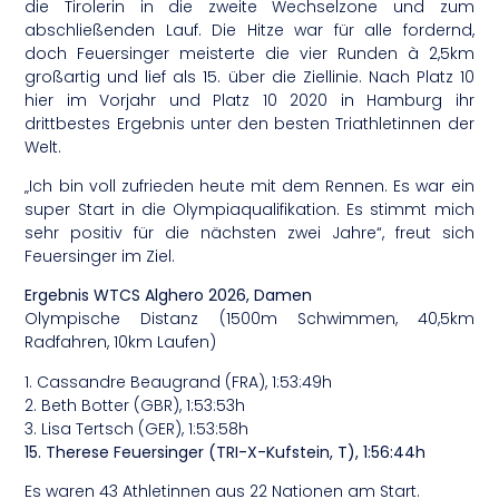
die Tirolerin in die zweite Wechselzone und zum
abschließenden Lauf. Die Hitze war für alle fordernd,
doch Feuersinger meisterte die vier Runden à 2,5km
großartig und lief als 15. über die Ziellinie. Nach Platz 10
hier im Vorjahr und Platz 10 2020 in Hamburg ihr
drittbestes Ergebnis unter den besten Triathletinnen der
Welt.
„Ich bin voll zufrieden heute mit dem Rennen. Es war ein
super Start in die Olympiaqualifikation. Es stimmt mich
sehr positiv für die nächsten zwei Jahre“, freut sich
Feuersinger im Ziel.
Ergebnis WTCS Alghero 2026, Damen
Olympische Distanz (1500m Schwimmen, 40,5km
Radfahren, 10km Laufen)
1. Cassandre Beaugrand (FRA), 1:53:49h
2. Beth Botter (GBR), 1:53:53h
3. Lisa Tertsch (GER), 1:53:58h
15. Therese Feuersinger (TRI-X-Kufstein, T), 1:56:44h
Es waren 43 Athletinnen aus 22 Nationen am Start.