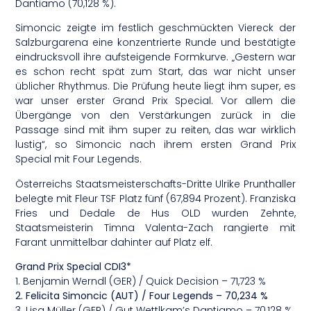
Dantiamo (70,128 %).
Simoncic zeigte im festlich geschmückten Viereck der
Salzburgarena eine konzentrierte Runde und bestätigte
eindrucksvoll ihre aufsteigende Formkurve. „Gestern war
es schon recht spät zum Start, das war nicht unser
üblicher Rhythmus. Die Prüfung heute liegt ihm super, es
war unser erster Grand Prix Special. Vor allem die
Übergänge von den Verstärkungen zurück in die
Passage sind mit ihm super zu reiten, das war wirklich
lustig“, so Simoncic nach ihrem ersten Grand Prix
Special mit Four Legends.
Österreichs Staatsmeisterschafts-Dritte Ulrike Prunthaller
belegte mit Fleur TSF Platz fünf (67,894 Prozent). Franziska
Fries und Dedale de Hus OLD wurden Zehnte,
Staatsmeisterin Timna Valenta-Zach rangierte mit
Farant unmittelbar dahinter auf Platz elf.
Grand Prix Special CDI3*
1. Benjamin Werndl (GER) / Quick Decision – 71,723 %
2. Felicita Simoncic (AUT) / Four Legends – 70,234 %
3. Lisa Müller (GER) / Gut Wettlkam’s Dantiamo – 70,128 %