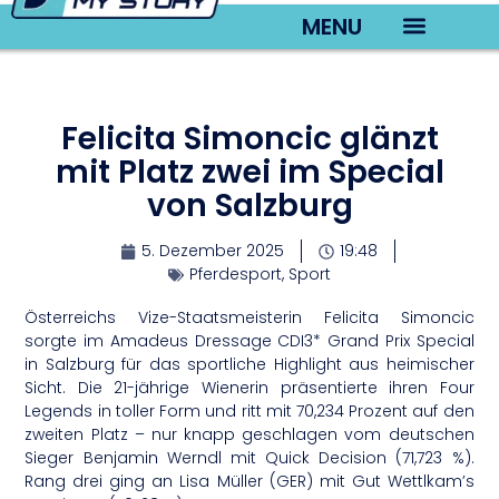
MENU
TV22 Videos
Felicita Simoncic glänzt
mit Platz zwei im Special
von Salzburg
5. Dezember 2025
19:48
Pferdesport
,
Sport
Österreichs Vize-Staatsmeisterin Felicita Simoncic
sorgte im Amadeus Dressage CDI3* Grand Prix Special
in Salzburg für das sportliche Highlight aus heimischer
Sicht. Die 21-jährige Wienerin präsentierte ihren Four
Legends in toller Form und ritt mit 70,234 Prozent auf den
zweiten Platz – nur knapp geschlagen vom deutschen
Sieger Benjamin Werndl mit Quick Decision (71,723 %).
Rang drei ging an Lisa Müller (GER) mit Gut Wettlkam’s