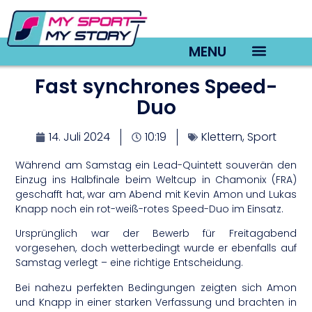
MENU
Fast synchrones Speed-
TV22 Videos
Duo
14. Juli 2024
10:19
Klettern
,
Sport
Während am Samstag ein Lead-Quintett souverän den
Einzug ins Halbfinale beim Weltcup in Chamonix (FRA)
geschafft hat, war am Abend mit Kevin Amon und Lukas
Knapp noch ein rot-weiß-rotes Speed-Duo im Einsatz.
Ursprünglich war der Bewerb für Freitagabend
vorgesehen, doch wetterbedingt wurde er ebenfalls auf
Samstag verlegt – eine richtige Entscheidung.
Bei nahezu perfekten Bedingungen zeigten sich Amon
und Knapp in einer starken Verfassung und brachten in