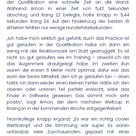
der Qualifikation eine schnelle Zeit an die Wand.
Während Amon in einer Zeit von 5,43 Sekunden
abschlug und Rang 22 belegte, holte Knapp in 5,44
Sekunden Rang 24. Auf den Finaleinzug der besten 16
Athleten fehlten nur wenige Hundertstelsekunden.
„Ich habe mich wirklich gut gefühlt, auch das Practice ist
gut gelaufen. In der Qualifikation habe ich dann ein
wenig mit der Reaktionszeit am Start gestruggelt. Es ist
nicht so gut gelaufen, wie im Training – obwohl ich da
das Augenmerk draufgelegt habe. Im zweiten Run
waren die ersten 5 Meter nicht optimal, dafür war das
wohl der beste Mittelteil, den ich je gelaufen bin – oben
hatte ich dann wieder einen kleinen Fehler. Hätte ich den
oberen oder unteren Teil perfekt erwischt, wäre das
Finale in Griffweite gewesen. Das stimmt mich sehr
positiv“, sagt Amon, der dem nächsten Weltcup in
Briançon in der kommenden Woche entgegenfiebert.
Teamkollege Knapp ergänzt: „Es war ein richtig cooler
Wettkampf und die Stimmung war super. Es waren
unfassbar viele Zuschauenden, gepaart mit einer