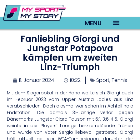
MENU
Fanliebling Giorgi und
TV22 Videos
Jungstar Potapova
kämpfen um zweiten
Linz-Triumph
11. Januar 2024
10:22
Sport
,
Tennis
Mit dem Siegerpokal in der Hand wollte sich Giorgi auch
im Februar 2023 vom Upper Austria Ladies aus Linz
verabschieden. Doch diesmal war schon im Achtelfinale
Endstation. Die damals 31-Jährige verlor gegen
Dänemarks Jungstar Clara Tauson mit 6:1, 3:6, 4:6. Giorgi
weinte in der Players’ Lounge herzzerreißende Tränen
und wurde von Vater Sergio liebevoll getröstet. Giorgi
hält aktuell bei vier WTA-Turniersiegen, darunter der