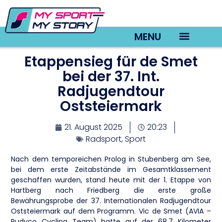
MENU
Etappensieg für de Smet
TV22 Videos
bei der 37. Int.
Radjugendtour
Oststeiermark
21. August 2025
20:23
Radsport
,
Sport
Nach dem temporeichen Prolog in Stubenberg am See,
bei dem erste Zeitabstände im Gesamtklassement
geschaffen wurden, stand heute mit der 1. Etappe von
Hartberg nach Friedberg die erste große
Bewährungsprobe der 37. Internationalen Radjugendtour
Oststeiermark auf dem Programm. Vic de Smet (AVIA –
Rudyco Cycling Team) hatte auf der 68,7 Kilometer