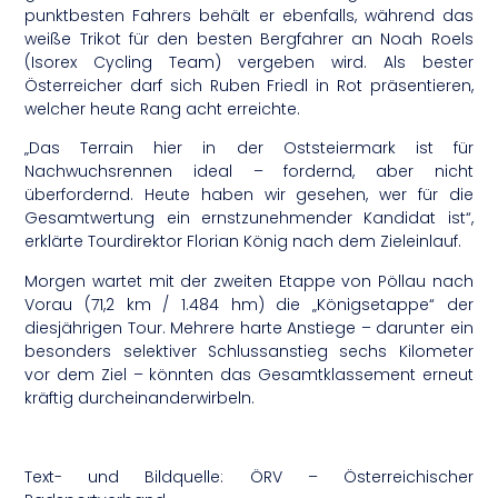
punktbesten Fahrers behält er ebenfalls, während das
weiße Trikot für den besten Bergfahrer an Noah Roels
(Isorex Cycling Team) vergeben wird. Als bester
Österreicher darf sich Ruben Friedl in Rot präsentieren,
welcher heute Rang acht erreichte.
„Das Terrain hier in der Oststeiermark ist für
Nachwuchsrennen ideal – fordernd, aber nicht
überfordernd. Heute haben wir gesehen, wer für die
Gesamtwertung ein ernstzunehmender Kandidat ist“,
erklärte Tourdirektor Florian König nach dem Zieleinlauf.
Morgen wartet mit der zweiten Etappe von Pöllau nach
Vorau (71,2 km / 1.484 hm) die „Königsetappe“ der
diesjährigen Tour. Mehrere harte Anstiege – darunter ein
besonders selektiver Schlussanstieg sechs Kilometer
vor dem Ziel – könnten das Gesamtklassement erneut
kräftig durcheinanderwirbeln.
Text- und Bildquelle: ÖRV – Österreichischer