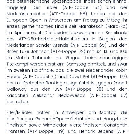
das österreichische Spitzendoppel indes schon einmal
hingelegt: Der Tiroler (ATP-Doppel 54) und der
Niederösterreicher (ATP-Doppel 68) haben bei den
European Open in Antwerpen am Freitag zu Mittag ihr
erstes gemeinsames Finale seit Marrakesch (Marokko)
im April erreicht. Die beiden bezwangen im Semifinale
des ATP-250-Hartplatz-Hallenturniers in Belgien den
Niederländer Sander Arends (ATP-Doppel 65) und den
Briten Luke Johnson (ATP-Doppel 72) mit 6:4, 1:6 und 10:6
im Match Tiebreak. Ihre Gegner beim sonntägigen
Titelkampf werden erst am Samstag ermittelt, und zwar
im zweiten Halbfinale, das die zwei Niederländer Robin
Haase (ATP-Doppel 71) und David Pel (ATP-Doppel 177),
der mit Protected Ranking ausgerüstet ist, gegen Robert
Galloway aus den USA (ATP-Doppel 38) und den
Kasachen Aleksandr Nedovyesov (ATP-Doppel 57)
bestreiten.
Erler/Miedler hatten in Antwerpen am Montag die
diesjährigen Generali-Open-Kitzbühel- und Hangzhou-
Finalisten sowie Wimbledon-Viertelfinalisten Constantin
Frantzen (ATP-Doppel 49) und Hendrik Jebens (ATP-