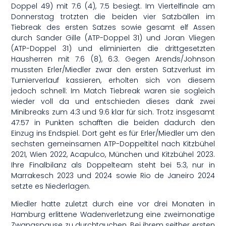
Doppel 49) mit 7:6 (4), 7:5 besiegt. Im Viertelfinale am
Donnerstag trotzten die beiden vier Satzbällen im
Tiebreak des ersten Satzes sowie gesamt elf Assen
durch Sander Gille (ATP-Doppel 31) und Joran Vliegen
(ATP-Doppel 31) und eliminierten die drittgesetzten
Hausherren mit 7:6 (8), 6:3. Gegen Arends/Johnson
mussten Erler/Miedler zwar den ersten Satzverlust im
Turnierverlauf kassieren, erholten sich von diesem
jedoch schnell: Im Match Tiebreak waren sie sogleich
wieder voll da und entschieden dieses dank zwei
Minibreaks zum 4:3 und 9:6 klar für sich. Trotz insgesamt
47:57 in Punkten schafften die beiden dadurch den
Einzug ins Endspiel. Dort geht es für Erler/Miedler um den
sechsten gemeinsamen ATP-Doppeltitel nach Kitzbühel
2021, Wien 2022, Acapulco, München und Kitzbühel 2023.
Ihre Finalbilanz als Doppelteam steht bei 5:3, nur in
Marrakesch 2023 und 2024 sowie Rio de Janeiro 2024
setzte es Niederlagen.
Miedler hatte zuletzt durch eine vor drei Monaten in
Hamburg erlittene Wadenverletzung eine zweimonatige
Zwangspause zu durchtauchen. Bei ihrem seither ersten