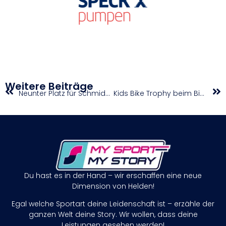
Weitere Beiträge
Neunter Platz für Schmidbauer/Wafler im Madison der EM in Heusden-Zolder
Kids Bike Trophy beim Bike Festival in Wien
Du hast es in der Hand – wir erschaffen eine neue
Dimension von Helden!
Egal welche Sportart deine Leidenschaft ist – erzähle der
ganzen Welt deine Story. Wir wollen, dass deine
Leistungen gesehen werden!