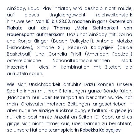
win2day, Equal Play Initiator, wird deshalb nicht müde,
auf dieses Ungleichgewicht reichweitenstark
hinzuweisen.
Von 10. bis 23.02. machen in ganz Österreich
Plakate auf das Thema „Mehr Sichtbarkeit von
Frauensport“ aufmerksam.
Dazu hat win2day mit Dorina
und Ronja Klinger (Beach Volleyball), Antonia Matzka
(Eishockey), Simone Sill, Rebekka Kalaydjiev (beide
Basketball) und Cornelia Pripfl (American Football)
österreichische Nationalteamspielerinnen stark
inszeniert – dies in Kombination mit Zitaten, die
aufrütteln sollen.
Wie sich Unsichtbarkeit anfühlt? Dazu können unsere
Sportlerinnen mit ihren Erfahrungen ganze Bände füllen.
„Nachdem nur über Herrenpartien berichtet wurde, hat
mein Großvater mehrere Zeitungen angeschrieben –
aber nur eine einzige Rückmeldung erhalten: Es gebe ja
nur eine bestimmte Anzahl an Seiten für Sport und es
ginge sich nicht immer aus, über Damen zu berichten“,
so unsere Nationalteamspielerin
Rebekka Kalaydjiev.