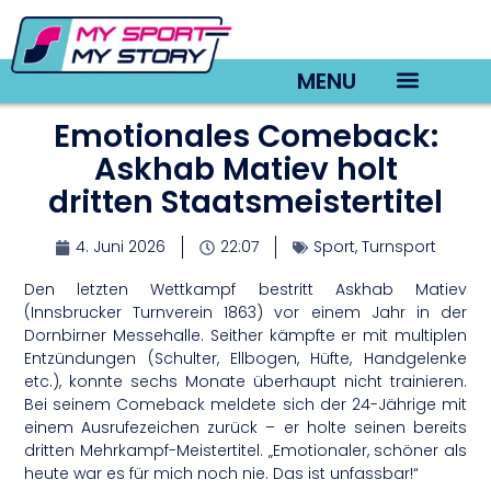
MENU
Emotionales Comeback:
TV22 Videos
Askhab Matiev holt
dritten Staatsmeistertitel
4. Juni 2026
22:07
Sport
,
Turnsport
Den letzten Wettkampf bestritt Askhab Matiev
(Innsbrucker Turnverein 1863) vor einem Jahr in der
Dornbirner Messehalle. Seither kämpfte er mit multiplen
Entzündungen (Schulter, Ellbogen, Hüfte, Handgelenke
etc.), konnte sechs Monate überhaupt nicht trainieren.
Bei seinem Comeback meldete sich der 24-Jährige mit
einem Ausrufezeichen zurück – er holte seinen bereits
dritten Mehrkampf-Meistertitel. „Emotionaler, schöner als
heute war es für mich noch nie. Das ist unfassbar!“