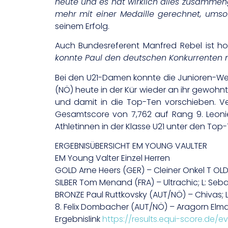
heute und es hat wirklich alles zusammen
mehr mit einer Medaille gerechnet, umso 
seinem Erfolg.
Auch Bundesreferent Manfred Rebel ist h
konnte Paul den deutschen Konkurrenten no
Bei den U21-Damen konnte die Junioren-Wel
(NÖ) heute in der Kür wieder an ihr gewohnt
und damit in die Top-Ten vorschieben. V
Gesamtscore von 7,762 auf Rang 9. Leonie 
Athletinnen in der Klasse U21 unter den Top
ERGEBNISÜBERSICHT EM YOUNG VAULTER
EM Young Valter Einzel Herren
GOLD Arne Heers (GER) – Cleiner Onkel T OLD; 
SILBER Tom Menand (FRA) – Ultrachic; L: Sebas
BRONZE Paul Ruttkovsky (AUT/NÖ) – Chivas; L:
8. Felix Dombacher (AUT/NÖ) – Aragorn Elmar 
Ergebnislink
https://results.equi-score.de/e