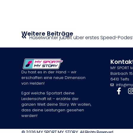
Weitere Beiträge
Haselwanter jubelt über erstes Speed-Podes
Kontak
MY SPORT 
Du hast es in der Hand – wir
Bairbach 15
erschaffen eine neue Dimension
6410 Telfs
von Helden!
info@my
Egal welche Sportart deine
Leidenschaft ist – erzähle der
ganzen Welt deine Story. Wir wollen,
dass deine Leistungen gesehen
werden!
© 2026 MY SPORT MY STORY. All Rights Reserved.