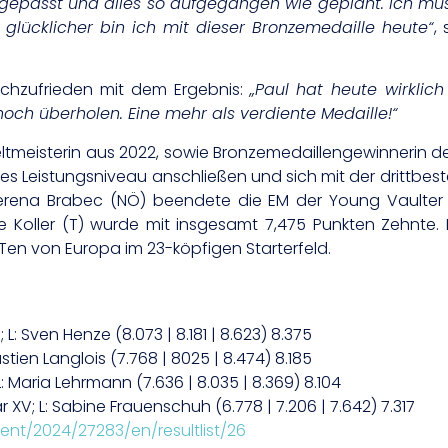
gepasst und alles so aufgegangen wie geplant. Ich muss
glücklicher bin ich mit dieser Bronzemedaille heute“
,
ochzufrieden mit dem Ergebnis:
„Paul hat heute wirklich
ch überholen. Eine mehr als verdiente Medaille!“
tmeisterin aus 2022, sowie Bronzemedaillengewinnerin 
es Leistungsniveau anschließen und sich mit der drittbest
erena Brabec (NÖ) beendete die EM der Young Vaulter 
Koller (T) wurde mit insgesamt 7,475 Punkten Zehnte. Da
-Ten von Europa im 23-köpfigen Starterfeld.
L: Sven Henze (8.073 | 8.181 | 8.623) 8.375
tien Langlois (7.768 | 8025 | 8.474) 8.185
 Maria Lehrmann (7.636 | 8.035 | 8.369) 8.104
XV; L: Sabine Frauenschuh (6.778 | 7.206 | 7.642) 7.317
vent/2024/27283/en/resultlist/26