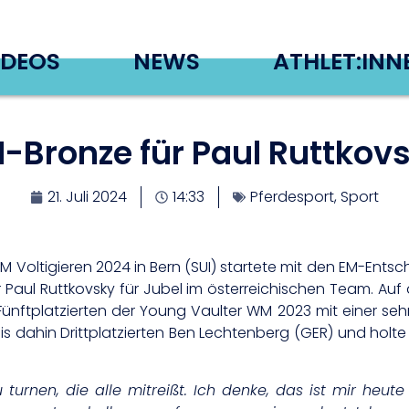
IDEOS
NEWS
ATHLET:INN
-Bronze für Paul Ruttkov
21. Juli 2024
14:33
Pferdesport
,
Sport
EM Voltigieren 2024 in Bern (SUI) startete mit den EM-Ent
er Paul Ruttkovsky für Jubel im österreichischen Team. Au
ünftplatzierten der Young Vaulter WM 2023 mit einer sehr
is dahin Drittplatzierten Ben Lechtenberg (GER) und holte 
u turnen, die alle mitreißt. Ich denke, das ist mir heu