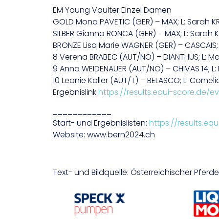
EM Young Vaulter Einzel Damen
GOLD Mona PAVETIC (GER) – MAX; L: Sarah KRA
SILBER Gianna RONCA (GER) – MAX; L: Sarah KR
BRONZE Lisa Marie WAGNER (GER) – CASCAIS; L: (
8 Verena BRABEC (AUT/NÖ) – DIANTHUS; L: Man
9 Anna WEIDENAUER (AUT/NÖ) – CHIVAS 14; L: M
10 Leonie Koller (AUT/T) – BELASCO; L: Corneli
Ergebnislink
https://results.equi-score.de/e
____________
Start- und Ergebnislisten:
https://results.e
Website: www.bern2024.ch
Text- und Bildquelle: Österreichischer Pfer