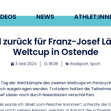
IDEOS
NEWS
ATHLET:INN
d zurück für Franz-Josef L
Weltcup in Ostende
3. Mai 2024
18:08
Radsport
,
Sport
Tag der Wettkämpfe des zweiten Weltcups im Paracyclin
ch ausgetragen werden. Trotzdem hatten die Teilnehm
osef Lässer noch durch Nasenbluten verschärften.
 als würde ich direkt vom Fleischer kommen“, scherzte der S
nte er nach seinem Rennen, welches aufgrund der schwe