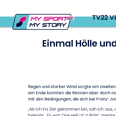
TV22 V
Einmal Hölle un
Regen und starker Wind sorgte am zweiten 
am Ende konnten die Rennen aber doch no
mit den Bedingungen, die sich bei Franz-J
„Als ich ins Ziel gekommen bin, sah ich aus,
belegte. „Es war One Hell of a Ride“, mei