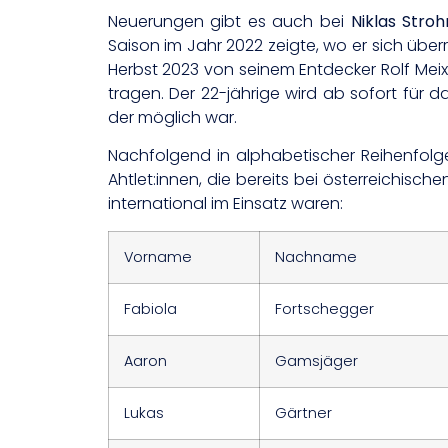
Neuerungen gibt es auch bei
Niklas Stro
Saison im Jahr 2022 zeigte, wo er sich über
Herbst 2023 von seinem Entdecker Rolf Meix
tragen. Der 22-jährige wird ab sofort für
der möglich war.
Nachfolgend in alphabetischer Reihenfolge
Ahtlet:innen, die bereits bei österreichis
international im Einsatz waren:
Vorname
Nachname
Fabiola
Fortschegger
Aaron
Gamsjäger
Lukas
Gärtner