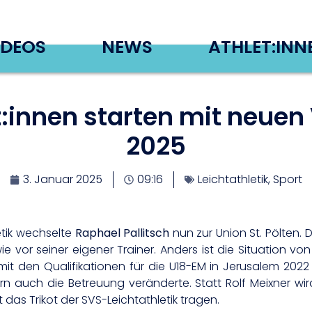
IDEOS
NEWS
ATHLET:INN
t:innen starten mit neuen 
2025
3. Januar 2025
09:16
Leichtathletik
,
Sport
etik wechselte
Raphael Pallitsch
nun zur Union St. Pölten. 
e vor seiner eigener Trainer. Anders ist die Situation von
 mit den Qualifikationen für die U18-EM in Jerusalem 20
dern auch die Betreuung veränderte. Statt Rolf Meixner wi
das Trikot der SVS-Leichtathletik tragen.