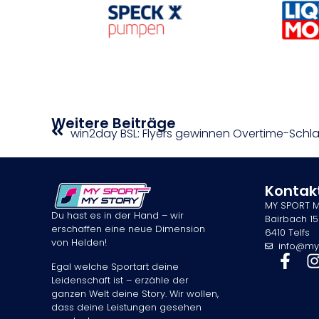
Weitere Beiträge
win2day BSL: Flyers gewinnen Overtime-Schl
Kontak
MY SPORT 
Du hast es in der Hand – wir
Bairbach 15
erschaffen eine neue Dimension
6410 Telfs
von Helden!
info@my
Egal welche Sportart deine
Leidenschaft ist – erzähle der
ganzen Welt deine Story. Wir wollen,
dass deine Leistungen gesehen