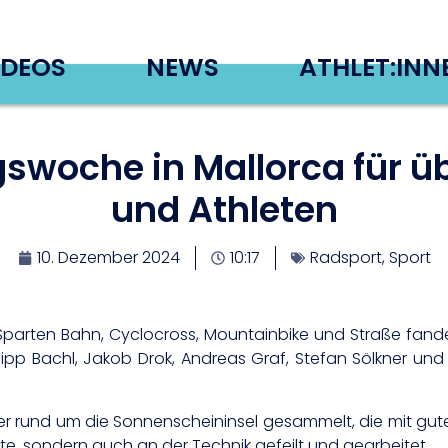
IDEOS
NEWS
ATHLET:INN
gswoche in Mallorca für ü
und Athleten
10. Dezember 2024
10:17
Radsport
,
Sport
Sparten Bahn, Cyclocross, Mountainbike und Straße fanden
ilipp Bachl, Jakob Drok, Andreas Graf, Stefan Sölkner u
meter rund um die Sonnenscheininsel gesammelt, die mit
te, sondern auch an der Technik gefeilt und gearbeitet.