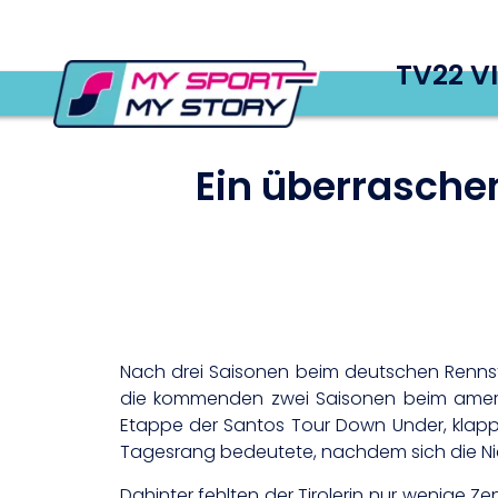
TV22 V
Ein überraschen
Nach drei Saisonen beim deutschen Rennsta
die kommenden zwei Saisonen beim amerika
Etappe der Santos Tour Down Under, klappt
Tagesrang bedeutete, nachdem sich die Niede
Dahinter fehlten der Tirolerin nur wenige Ze