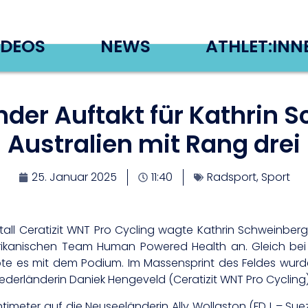
IDEOS
NEWS
ATHLET:INN
der Auftakt für Kathrin 
Australien mit Rang drei
25. Januar 2025
11:40
Radsport
,
Sport
ll Ceratizit WNT Pro Cycling wagte Kathrin Schweinber
nischen Team Human Powered Health an. Gleich bei ihr
e es mit dem Podium. Im Massensprint des Feldes wurde 
rländerin Daniek Hengeveld (Ceratizit WNT Pro Cycling) er
ntimeter auf die Neuseeländerin Ally Wollaston (FDJ – Suez