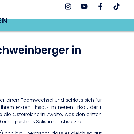
EN
Schweinberger in
ger einen Teamwechsel und schloss sich für
em ersten Einsatz im neuen Trikot, der 1.
die Österreicherin Zweite, was den dritten
folgreich als Solistin durchsetzte.
). “Ich bin überrascht, dass es gleich so gut