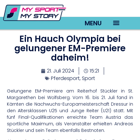
MENU
Ein Hauch Olympia bei
TV22 Videos
gelungener EM-Premiere
daheim!
21. Juli 2024
15:21
Pferdesport
,
Sport
Gelungene EM-Premiere am Reiterhof Stückler in St.
Margarethen bei Wolfsberg. Vom 16. bis 21. Juli fand in
Kärnten die Nachwuchs-Europameisterschaft Dressur in
den Altersklassen U25 und Junge Reiter (U21) statt. Mit
fünf Final-Qualifikationen erreichte Team Austria das
sportliche Maximum, als Veranstalter erhielten Andreas
Stückler und sein Team ebenfalls Bestnoten.