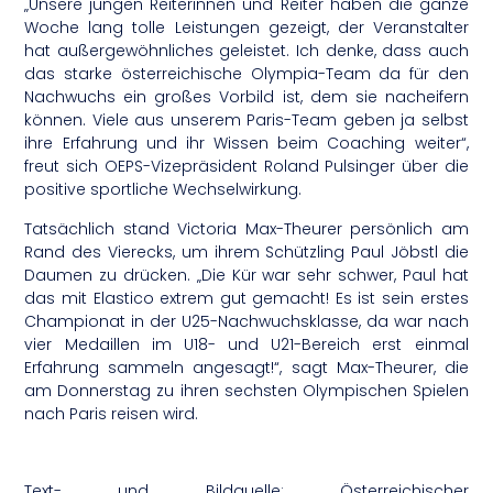
„Unsere jungen Reiterinnen und Reiter haben die ganze
Woche lang tolle Leistungen gezeigt, der Veranstalter
hat außergewöhnliches geleistet. Ich denke, dass auch
das starke österreichische Olympia-Team da für den
Nachwuchs ein großes Vorbild ist, dem sie nacheifern
können. Viele aus unserem Paris-Team geben ja selbst
ihre Erfahrung und ihr Wissen beim Coaching weiter“,
freut sich OEPS-Vizepräsident Roland Pulsinger über die
positive sportliche Wechselwirkung.
Tatsächlich stand Victoria Max-Theurer persönlich am
Rand des Vierecks, um ihrem Schützling Paul Jöbstl die
Daumen zu drücken. „Die Kür war sehr schwer, Paul hat
das mit Elastico extrem gut gemacht! Es ist sein erstes
Championat in der U25-Nachwuchsklasse, da war nach
vier Medaillen im U18- und U21-Bereich erst einmal
Erfahrung sammeln angesagt!“, sagt Max-Theurer, die
am Donnerstag zu ihren sechsten Olympischen Spielen
nach Paris reisen wird.
Text- und Bildquelle: Österreichischer