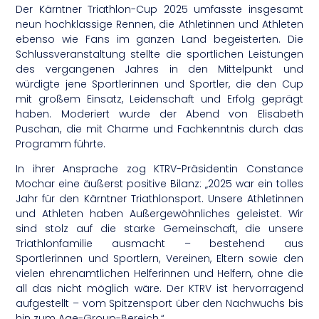
Der Kärntner Triathlon-Cup 2025 umfasste insgesamt
neun hochklassige Rennen, die Athletinnen und Athleten
ebenso wie Fans im ganzen Land begeisterten. Die
Schlussveranstaltung stellte die sportlichen Leistungen
des vergangenen Jahres in den Mittelpunkt und
würdigte jene Sportlerinnen und Sportler, die den Cup
mit großem Einsatz, Leidenschaft und Erfolg geprägt
haben. Moderiert wurde der Abend von Elisabeth
Puschan, die mit Charme und Fachkenntnis durch das
Programm führte.
In ihrer Ansprache zog KTRV-Präsidentin Constance
Mochar eine äußerst positive Bilanz: „2025 war ein tolles
Jahr für den Kärntner Triathlonsport. Unsere Athletinnen
und Athleten haben Außergewöhnliches geleistet. Wir
sind stolz auf die starke Gemeinschaft, die unsere
Triathlonfamilie ausmacht – bestehend aus
Sportlerinnen und Sportlern, Vereinen, Eltern sowie den
vielen ehrenamtlichen Helferinnen und Helfern, ohne die
all das nicht möglich wäre. Der KTRV ist hervorragend
aufgestellt – vom Spitzensport über den Nachwuchs bis
hin zum Age-Group-Bereich.“