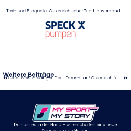
Text- und Bildquelle: Österreichischer Triathlonverband
Weitere Beiträge
Lukas Weisshaidinger: Der Gedanke an eine zweite Olympia-Medaille treibt mich an!
Traumstart! Österreich feiert zum 3×3-WM-Auftakt zwei Siege
Du hast es in der Hand – wir erschaffen eine neue
Dimension von Helden!