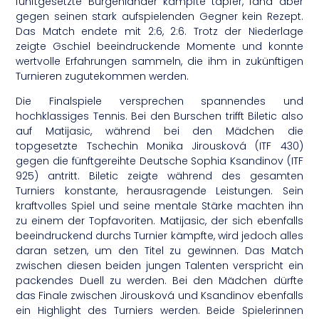
fünftgesetzte Burgenländer kämpfte tapfer, fand aber
gegen seinen stark aufspielenden Gegner kein Rezept.
Das Match endete mit 2:6, 2:6. Trotz der Niederlage
zeigte Gschiel beeindruckende Momente und konnte
wertvolle Erfahrungen sammeln, die ihm in zukünftigen
Turnieren zugutekommen werden.
Die Finalspiele versprechen spannendes und
hochklassiges Tennis. Bei den Burschen trifft Biletic also
auf Matijasic, während bei den Mädchen die
topgesetzte Tschechin Monika Jirousková (ITF 430)
gegen die fünftgereihte Deutsche Sophia Ksandinov (ITF
925) antritt. Biletic zeigte während des gesamten
Turniers konstante, herausragende Leistungen. Sein
kraftvolles Spiel und seine mentale Stärke machten ihn
zu einem der Topfavoriten. Matijasic, der sich ebenfalls
beeindruckend durchs Turnier kämpfte, wird jedoch alles
daran setzen, um den Titel zu gewinnen. Das Match
zwischen diesen beiden jungen Talenten verspricht ein
packendes Duell zu werden. Bei den Mädchen dürfte
das Finale zwischen Jirousková und Ksandinov ebenfalls
ein Highlight des Turniers werden. Beide Spielerinnen