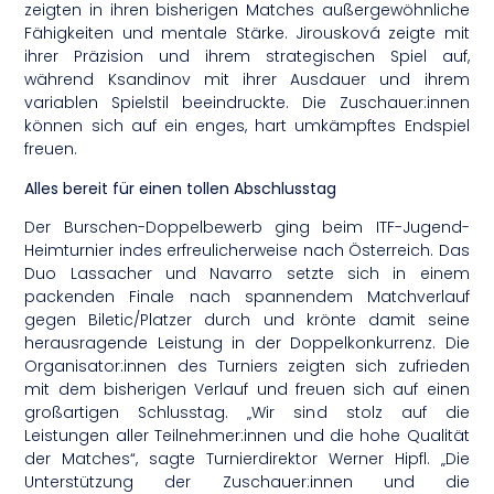
zeigten in ihren bisherigen Matches außergewöhnliche
Fähigkeiten und mentale Stärke. Jirousková zeigte mit
ihrer Präzision und ihrem strategischen Spiel auf,
während Ksandinov mit ihrer Ausdauer und ihrem
variablen Spielstil beeindruckte. Die Zuschauer:innen
können sich auf ein enges, hart umkämpftes Endspiel
freuen.
Alles bereit für einen tollen Abschlusstag
Der Burschen-Doppelbewerb ging beim ITF-Jugend-
Heimturnier indes erfreulicherweise nach Österreich. Das
Duo Lassacher und Navarro setzte sich in einem
packenden Finale nach spannendem Matchverlauf
gegen Biletic/Platzer durch und krönte damit seine
herausragende Leistung in der Doppelkonkurrenz. Die
Organisator:innen des Turniers zeigten sich zufrieden
mit dem bisherigen Verlauf und freuen sich auf einen
großartigen Schlusstag. „Wir sind stolz auf die
Leistungen aller Teilnehmer:innen und die hohe Qualität
der Matches“, sagte Turnierdirektor Werner Hipfl. „Die
Unterstützung der Zuschauer:innen und die