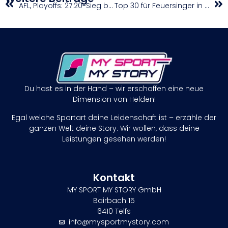
AFL, Playoffs: 27:20-Sieg bei Giants – Black Panthers stehen in Austrian Bowl XXXIX
Top 30 für Feuersinger in Hamburg
Du hast es in der Hand – wir erschaffen eine neue
Dimension von Helden!
Egal welche Sportart deine Leidenschaft ist – erzähle der
ganzen Welt deine Story. Wir wollen, dass deine
Leistungen gesehen werden!
Kontakt
MY SPORT MY STORY GmbH
Bairbach 15
6410 Telfs
info@mysportmystory.com