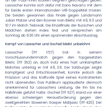
an der Traun ihren starken Gegnern geschlagen geben.
Lassacher konnte sich dafür mit Dario Navarro mit dem
für beide ersten internationalen U18-Doppeltitel trösten.
Die beiden gewannen das Finale gegen Landsmann
Julian Platzer und den Bosnier Ivan Biletic mit 4:6, 6:3 und
10:7 im Match Tiebreak. Die Einzelfinals der Burschen und
Mädchen stehen indes fest und versprechen am
Sonntag ab 9:30 Uhr einen spannenden Abschlusstag.
Kampf von Lassacher und Gschiel bleibt unbelohnt
Lassacher (ITF 1727) trat in seinem
Vorschlussrundenmatch gegen den topgesetzten
Biletic (ITF 352) an, doch trotz eines hart umkämpften
Matches unterlag er mit 4:6, 2:6. Der Salzburger zeigte
Kampfgeist und Entschlossenheit, konnte jedoch die
Präzision und das kraftvolle Spiel seines Kontrahenten
nicht überwinden. Das Publikum applaudierte dennoch
anerkennend für Lassachers Leistung, die ihn bis ins
Halbfinale geführt hatte. Gschiel (ITF 527) stand vor einer
ebenso schwierigen Herausforderung gegen den
zweitgereihten Slowenen Gasper Matijasic (ITF 420). Der