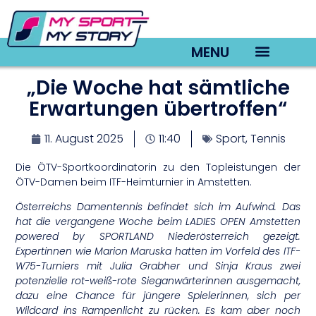
MENU
„Die Woche hat sämtliche
TV22 Videos
Erwartungen übertroffen“
11. August 2025
11:40
Sport
,
Tennis
Die ÖTV-Sportkoordinatorin zu den Topleistungen der
ÖTV-Damen beim ITF-Heimturnier in Amstetten.
Österreichs Damentennis befindet sich im Aufwind. Das
hat die vergangene Woche beim LADIES OPEN Amstetten
powered by SPORTLAND Niederösterreich gezeigt.
Expertinnen wie Marion Maruska hatten im Vorfeld des ITF-
W75-Turniers mit Julia Grabher und Sinja Kraus zwei
potenzielle rot-weiß-rote Sieganwärterinnen ausgemacht,
dazu eine Chance für jüngere Spielerinnen, sich per
Wildcard ins Rampenlicht zu rücken. Es kam aber noch