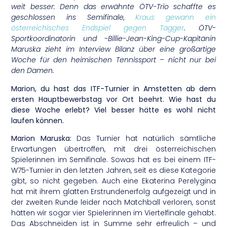
weit besser: Denn das erwähnte ÖTV-Trio schaffte es
geschlossen ins Semifinale,
Kraus gewann ein
österreichisches Endspiel gegen Tagger
. ÖTV-
Sportkoordinatorin und -Billie-Jean-King-Cup-Kapitänin
Maruska zieht im Interview Bilanz über eine großartige
Woche für den heimischen Tennissport – nicht nur bei
den Damen.
Marion, du hast das ITF-Turnier in Amstetten ab dem
ersten Hauptbewerbstag vor Ort beehrt. Wie hast du
diese Woche erlebt? Viel besser hätte es wohl nicht
laufen können.
Marion Maruska:
Das Turnier hat natürlich sämtliche
Erwartungen übertroffen, mit drei österreichischen
Spielerinnen im Semifinale. Sowas hat es bei einem ITF-
W75-Turnier in den letzten Jahren, seit es diese Kategorie
gibt, so nicht gegeben. Auch eine Ekaterina Perelygina
hat mit ihrem glatten Erstrundenerfolg aufgezeigt und in
der zweiten Runde leider nach Matchball verloren, sonst
hätten wir sogar vier Spielerinnen im Viertelfinale gehabt.
Das Abschneiden ist in Summe sehr erfreulich – und