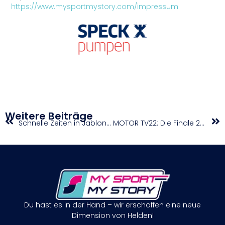
https://www.mysportmystory.com/impressum
Weitere Beiträge
Schnelle Zeiten in Jablonec für Sprinter
MOTOR TV22: Die Finale 2WD & 4WD, die Drifts und Interviews beim Eis-Rallycross Zillertal 2024
Du hast es in der Hand – wir erschaffen eine neue
Dimension von Helden!