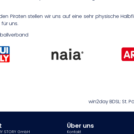
 den Piraten stellen wir uns auf eine sehr physische Halbfi
für uns.
etballverband
win2day BDSL: St. P
t
Über uns
MY STORY GmbH
Kontakt