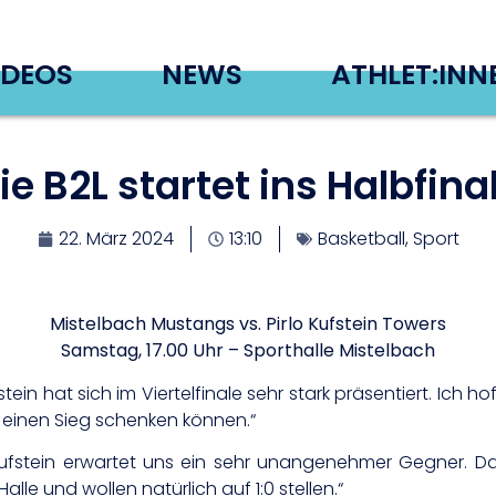
IDEOS
NEWS
ATHLET:INN
ie B2L startet ins Halbfina
22. März 2024
13:10
Basketball
,
Sport
Mistelbach Mustangs vs. Pirlo Kufstein Towers
Samstag, 17.00 Uhr – Sporthalle Mistelbach
stein hat sich im Viertelfinale sehr stark präsentiert. Ich h
 einen Sieg schenken können.“
 Kufstein erwartet uns ein sehr unangenehmer Gegner. D
lle und wollen natürlich auf 1:0 stellen.“