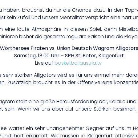
zu haben, brauchst du nur die Chance dazu. In den Top-
st kein Zufall und unsere Mentalität verspricht eine hart u
ten eine laute Atmosphäre in diesem Spiel, denn Mistel
inieren bisher die gesamte reguläre Saison und die Playoffs
Wörthersee Piraten vs. Union Deutsch Wagram Alligator
Samstag, 18.00 Uhr – SPH St. Peter, Klagenfurt
Live auf
basketballaustria.tv
 sehr starken Alligators wird es für uns einmal mehr dar
en. Zusätzlich braucht es in der Offensive eine konzentrie
ram stellt eine große Herausforderung dar, Kolaric und 
eitet sein. Wenn wir uns aber auf unsere Stärken besinne
see wartet ein sehr unangenehmer Gegner auf uns im Hal
r Punkt hart erkämpft. Wir müssen in Klagenfurt offens