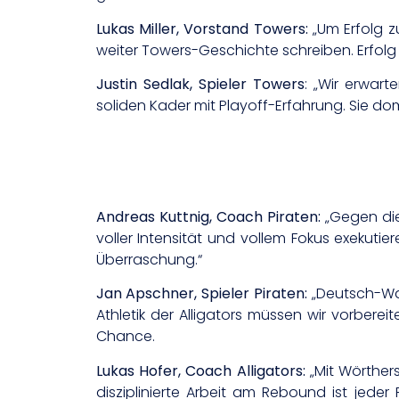
Lukas Miller, Vorstand Towers:
„Um Erfolg 
weiter Towers-Geschichte schreiben. Erfolg i
Justin Sedlak, Spieler Towers
: „Wir erwar
soliden Kader mit Playoff-Erfahrung. Sie dom
Andreas Kuttnig, Coach Piraten:
„Gegen die
voller Intensität und vollem Fokus exekutier
Überraschung.“
Jan Apschner, Spieler Piraten:
„Deutsch-Wag
Athletik der Alligators müssen wir vorber
Chance.
Lukas Hofer, Coach Alligators:
„Mit Wörther
disziplinierte Arbeit am Rebound ist jede