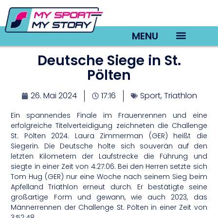
MENU
Deutsche Siege in St.
TV22 Videos
Pölten
26. Mai 2024
17:16
Sport
,
Triathlon
Ein spannendes Finale im Frauenrennen und eine
erfolgreiche Titelverteidigung zeichneten die Challenge
St. Pölten 2024. Laura Zimmerman (GER) heißt die
Siegerin. Die Deutsche holte sich souverän auf den
letzten Kilometern der Laufstrecke die Führung und
siegte in einer Zeit von 4:27:06. Bei den Herren setzte sich
Tom Hug (GER) nur eine Woche nach seinem Sieg beim
Apfelland Triathlon erneut durch. Er bestätigte seine
großartige Form und gewann, wie auch 2023, das
Männerrennen der Challenge St. Pölten in einer Zeit von
3:52:48.