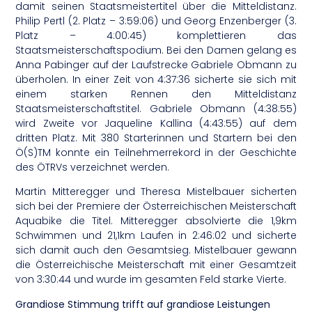
damit seinen Staatsmeistertitel über die Mitteldistanz.
Philip Pertl (2. Platz – 3:59:06) und Georg Enzenberger (3.
Platz – 4:00:45) komplettieren das
Staatsmeisterschaftspodium. Bei den Damen gelang es
Anna Pabinger auf der Laufstrecke Gabriele Obmann zu
überholen. In einer Zeit von 4:37:36 sicherte sie sich mit
einem starken Rennen den Mitteldistanz
Staatsmeisterschaftstitel. Gabriele Obmann (4:38:55)
wird Zweite vor Jaqueline Kallina (4:43:55) auf dem
dritten Platz. Mit 380 Starterinnen und Startern bei den
Ö(S)TM konnte ein Teilnehmerrekord in der Geschichte
des ÖTRVs verzeichnet werden.
Martin Mitteregger und Theresa Mistelbauer sicherten
sich bei der Premiere der Österreichischen Meisterschaft
Aquabike die Titel. Mitteregger absolvierte die 1,9km
Schwimmen und 21,1km Laufen in 2:46:02 und sicherte
sich damit auch den Gesamtsieg. Mistelbauer gewann
die Österreichische Meisterschaft mit einer Gesamtzeit
von 3:30:44 und wurde im gesamten Feld starke Vierte.
Grandiose Stimmung trifft auf grandiose Leistungen