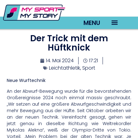
MENU
Der Trick mit dem
TV22 Videos
Hüftknick
14. Mai 2024
17:21
Leichtathletik
,
Sport
Neue Wurftechnik
An der Abwurf-Bewegung wurde für die bevorstehenden
Großereignisse 2024 noch einmal massiv geschraubt.
„Wir setzen auf eine größere Abwurfgeschwindigkeit und
mehr Bewegung aus der Hüfte. Seit Oktober arbeiten wir
an der neuen Technik. Vereinfacht gesagt, gehen wir
jetzt genau in dieselbe Richtung wie Weltrekordler
Mykolas Alekna“, weiß der Olympia-Dritte von Tokio.
Vorteil: „Mein Problem bei der alten Technik war: Je