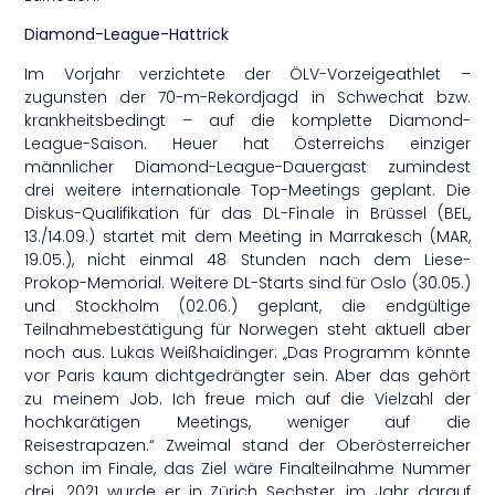
Diamond-League-Hattrick
Im Vorjahr verzichtete der ÖLV-Vorzeigeathlet –
zugunsten der 70-m-Rekordjagd in Schwechat bzw.
krankheitsbedingt – auf die komplette Diamond-
League-Saison. Heuer hat Österreichs einziger
männlicher Diamond-League-Dauergast zumindest
drei weitere internationale Top-Meetings geplant. Die
Diskus-Qualifikation für das DL-Finale in Brüssel (BEL,
13./14.09.) startet mit dem Meeting in Marrakesch (MAR,
19.05.), nicht einmal 48 Stunden nach dem Liese-
Prokop-Memorial. Weitere DL-Starts sind für Oslo (30.05.)
und Stockholm (02.06.) geplant, die endgültige
Teilnahmebestätigung für Norwegen steht aktuell aber
noch aus. Lukas Weißhaidinger: „Das Programm könnte
vor Paris kaum dichtgedrängter sein. Aber das gehört
zu meinem Job. Ich freue mich auf die Vielzahl der
hochkarätigen Meetings, weniger auf die
Reisestrapazen.“ Zweimal stand der Oberösterreicher
schon im Finale, das Ziel wäre Finalteilnahme Nummer
drei. 2021 wurde er in Zürich Sechster, im Jahr darauf