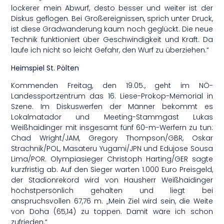
lockerer mein Abwurf, desto besser und weiter ist der
Diskus geflogen. Bei Großereignissen, sprich unter Druck,
ist diese Gradwanderung kaum noch geglückt. Die neue
Technik funktioniert über Geschwindigkeit und Kraft. Da
laufe ich nicht so leicht Gefahr, den Wurf zu überziehen.“
Heimspiel St. Pölten
Kommenden Freitag, den 19.05., geht im NÖ-
Landessportzentrum das 16. Liese-Prokop-Memorial in
Szene. Im Diskuswerfen der Männer bekommt es
Lokalmatador und Meeting-Stammgast Lukas
Weißhaidinger mit insgesamt fünf 60-m-Werfern zu tun:
Chad Wright/JAM, Gregory Thompson/GBR, Oskar
Strachnik/POL, Masateru Yugami/JPN und Edujose Sousa
Lima/POR. Olympiasieger Christoph Harting/GER sagte
kurzfristig ab. Auf den Sieger warten 1.000 Euro Preisgeld,
der Stadionrekord wird von Hausherr Weißhaidinger
höchstpersönlich gehalten und liegt bei
anspruchsvollen 67,76 m. „Mein Ziel wird sein, die Weite
von Doha (65,14) zu toppen. Damit wäre ich schon
zufrieden.“