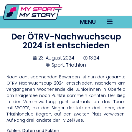
MENU
Der ÖTRV-Nachwuchscup
TV22 Videos
2024 ist entschieden
23. August 2024
13:24
Sport
,
Triathlon
Nach acht spannenden Bewerben ist nun der gesamte
ÖTRV-Nachwuchscup 2024 entschieden, nachdem am
vergangenen Wochenende die Junior:innen in Überfeld
am Kraigersee noch Punkte sammeln konnten. Der Sieg
in der Vereinswertung geht erstmals an das Team
milliSPORTS, die den Sieger der letzten drei Jahre, den
Triathlonclub Kagran, auf den zweiten Platz verwiesen.
Auf Rang drei landete der TV Zell/See.
Zahlen, Daten und Fakten