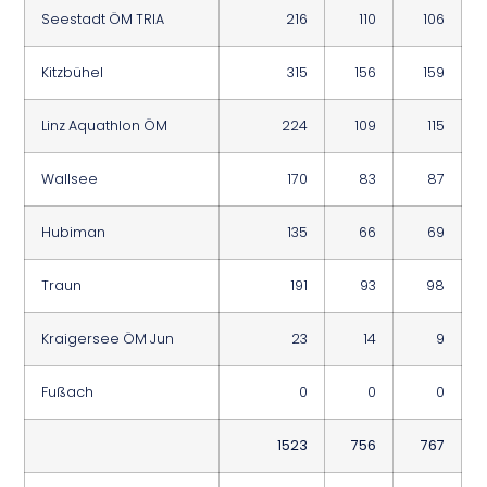
Seestadt ÖM TRIA
216
110
106
Kitzbühel
315
156
159
Linz Aquathlon ÖM
224
109
115
Wallsee
170
83
87
Hubiman
135
66
69
Traun
191
93
98
Kraigersee ÖM Jun
23
14
9
Fußach
0
0
0
1523
756
767