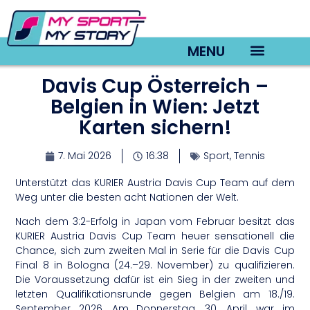
MENU
Davis Cup Österreich –
TV22 Videos
Belgien in Wien: Jetzt
Karten sichern!
7. Mai 2026
16:38
Sport
,
Tennis
Unterstützt das KURIER Austria Davis Cup Team auf dem
Weg unter die besten acht Nationen der Welt.
Nach dem 3:2-Erfolg in Japan vom Februar besitzt das
KURIER Austria Davis Cup Team heuer sensationell die
Chance, sich zum zweiten Mal in Serie für die Davis Cup
Final 8 in Bologna (24.–29. November) zu qualifizieren.
Die Voraussetzung dafür ist ein Sieg in der zweiten und
letzten Qualifikationsrunde gegen Belgien am 18./19.
September 2026. Am Donnerstag, 30. April, war im