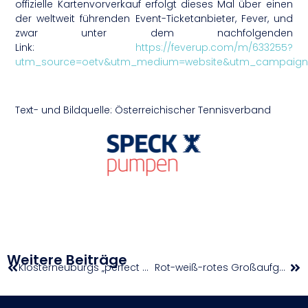
offizielle Kartenvorverkauf erfolgt dieses Mal über einen
der weltweit führenden Event-Ticketanbieter, Fever, und
zwar unter dem nachfolgenden
Link:
https://feverup.com/m/633255?
utm_source=oetv&utm_medium=website&utm_campaign=
Text- und Bildquelle: Österreichischer Tennisverband
Weitere Beiträge
Klosterneuburgs „perfect season“ – und eine Liga im Aufbruch
Rot-weiß-rotes Großaufgebot an der Adria im Einsatz