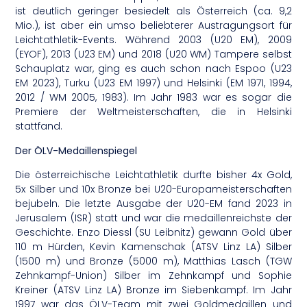
ist deutlich geringer besiedelt als Österreich (ca. 9,2
Mio.), ist aber ein umso beliebterer Austragungsort für
Leichtathletik-Events. Während 2003 (U20 EM), 2009
(EYOF), 2013 (U23 EM) und 2018 (U20 WM) Tampere selbst
Schauplatz war, ging es auch schon nach Espoo (U23
EM 2023), Turku (U23 EM 1997) und Helsinki (EM 1971, 1994,
2012 / WM 2005, 1983). Im Jahr 1983 war es sogar die
Premiere der Weltmeisterschaften, die in Helsinki
stattfand.
Der ÖLV-Medaillenspiegel
Die österreichische Leichtathletik durfte bisher 4x Gold,
5x Silber und 10x Bronze bei U20-Europameisterschaften
bejubeln. Die letzte Ausgabe der U20-EM fand 2023 in
Jerusalem (ISR) statt und war die medaillenreichste der
Geschichte. Enzo Diessl (SU Leibnitz) gewann Gold über
110 m Hürden, Kevin Kamenschak (ATSV Linz LA) Silber
(1500 m) und Bronze (5000 m), Matthias Lasch (TGW
Zehnkampf-Union) Silber im Zehnkampf und Sophie
Kreiner (ATSV Linz LA) Bronze im Siebenkampf. Im Jahr
1997 war das ÖLV-Team mit zwei Goldmedaillen und