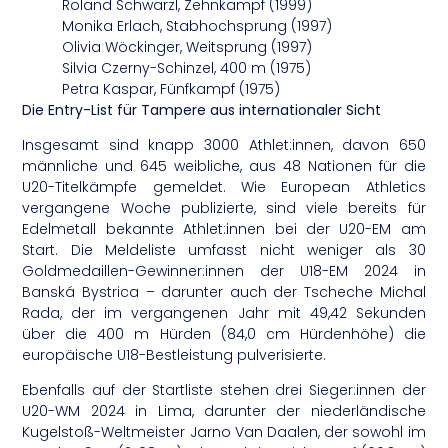
Roland Schwarzl, Zehnkampf (1999)
Monika Erlach, Stabhochsprung (1997)
Olivia Wöckinger, Weitsprung (1997)
Silvia Czerny-Schinzel, 400 m (1975)
Petra Kaspar, Fünfkampf (1975)
Die Entry-List für Tampere aus internationaler Sicht
Insgesamt sind knapp 3000 Athlet:innen, davon 650
männliche und 645 weibliche, aus 48 Nationen für die
U20-Titelkämpfe gemeldet. Wie European Athletics
vergangene Woche publizierte, sind viele bereits für
Edelmetall bekannte Athlet:innen bei der U20-EM am
Start. Die Meldeliste umfasst nicht weniger als 30
Goldmedaillen-Gewinner:innen der U18-EM 2024 in
Banská Bystrica – darunter auch der Tscheche Michal
Rada, der im vergangenen Jahr mit 49,42 Sekunden
über die 400 m Hürden (84,0 cm Hürdenhöhe) die
europäische U18-Bestleistung pulverisierte.
Ebenfalls auf der Startliste stehen drei Sieger:innen der
U20-WM 2024 in Lima, darunter der niederländische
Kugelstoß-Weltmeister Jarno Van Daalen, der sowohl im