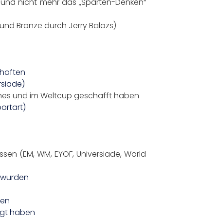
 und nicht mehr das „Sparten-Denken“
nd Bronze durch Jerry Balazs)
chaften
rsiade)
 Games und im Weltcup geschafft haben
ortart)
ssen (EM, WM, EYOF, Universiade, World
t wurden
gen
igt haben