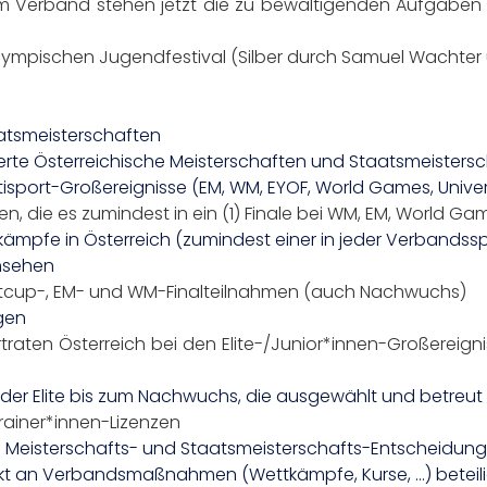
(im Verband stehen jetzt die zu bewältigenden Aufgaben
ympischen Jugendfestival (Silber durch Samuel Wachter u
aatsmeisterschaften
rte Österreichische Meisterschaften und Staatsmeisters
isport-Großereignisse (EM, WM, EYOF, World Games, Unive
en, die es zumindest in ein (1) Finale bei WM, EM, World
ämpfe in Österreich (zumindest einer in jeder Verbandssp
nsehen
ltcup-, EM- und WM-Finalteilnahmen (auch Nachwuchs)
gen
traten Österreich bei den Elite-/Junior*innen-Großereigni
der Elite bis zum Nachwuchs, die ausgewählt und betreu
rainer*innen-Lizenzen
e Meisterschafts- und Staatsmeisterschafts-Entscheidun
irekt an Verbandsmaßnahmen (Wettkämpfe, Kurse, …) beteil