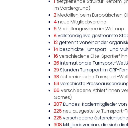
1
tiefgreifende Struktur-Reform 
im Vordergrund)
2
Medaillen beim Europäischen Ol
4
neue Mitgliedsvereine
6
Medaillengewinne im Weltcup
8
vollständig live gestreamte St
12
getrennt voneinander organisie
14
beschickte Turnsport- und Mult
16
verschiedene Elite-Sportler*inn
26
internationale Turnsport-Wettk
29
Stunden Turnsport im ORF-Fer
38
österreichische Turnsport-We
53
verschickte Presseaussendun
66
verschiedene Athlet*innen ver
Games)
207
Bundes-Kadermitglieder von 
226
neu ausgestellte Turnsport-T
228
verschiedene österreichisch
308
Mitgliedsvereine, die sich d