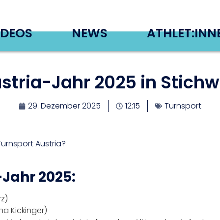
IDEOS
NEWS
ATHLET:INN
stria-Jahr 2025 in Stichw
29. Dezember 2025
12:15
Turnsport
urnsport Austria?
Jahr 2025:
z)
na Kickinger)