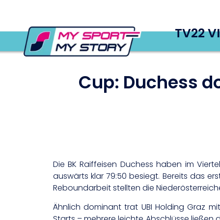
TV22 V
Cup: Duchess dom
Die BK Raiffeisen Duchess haben im Viertel
auswärts klar 79:50 besiegt. Bereits das e
Reboundarbeit stellten die Niederösterreicher
Ähnlich dominant trat UBI Holding Graz m
Starts – mehrere leichte Abschlüsse ließen 