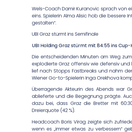
Wels-Coach Damir Kuranovic sprach von ei
eins. Spielerin Alma Alisic hob die bessere
gestalten“.
UBI Graz stürmt ins Semifinale
UBI Holding Graz stürmt mit 84:55 ins Cup-
Die entscheidenden Minuten am Weg zum Tic
explodierte Graz offensiv wie defensiv und
lief nach Stopps Fastbreaks und nahm den
Wiener Go-to-Spielerin Inga Orekhova kompl
Überragende Akteurin des Abends war Gra
ablieferte und die Begegnung prägte. Auc
dazu bei, dass Graz die Bretter mit 60:3
Dreierquote (42 %).
Headcoach Boris Virag zeigte sich zufried
wenn es „immer etwas zu verbessern“ gebe.