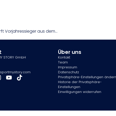
Cup: Gunners ringen Swans nieder / Vienna wirft Vorjahressieger aus dem Bewerb
t
Über uns
MY STORY GmbH
Kontakt
Team
Impressum
sportmystory.com
Datenschutz
Privatsphäre-Einstellungen änder
Historie der Privatsphäre-
Einstellungen
Einwilligungen widerrufen