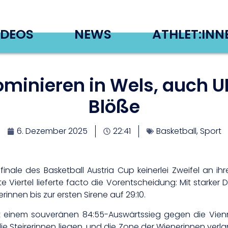
IDEOS
NEWS
ATHLET:INN
inieren in Wels, auch UB
Blöße
6. Dezember 2025
22:41
Basketball
,
Sport
finale des Basketball Austria Cup keinerlei Zweifel an 
rste Viertel lieferte facto die Vorentscheidung: Mit star
innen bis zur ersten Sirene auf 29:10.
it einem souveränen 84:55-Auswärtssieg gegen die Vienn
die Steirerinnen liegen, und die Zone der Wienerinnen ver