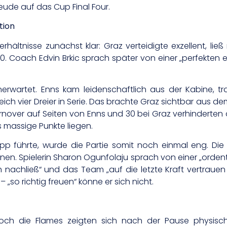
ude auf das Cup Final Four.
tion
erhältnisse zunächst klar: Graz verteidigte exzellent, li
0. Coach Edvin Brkic sprach später von einer „perfekten e
erwartet. Enns kam leidenschaftlich aus der Kabine, t
leich vier Dreier in Serie. Das brachte Graz sichtbar aus de
rnover auf Seiten von Enns und 30 bei Graz verhinderten a
s massige Punkte liegen.
 führte, wurde die Partie somit noch einmal eng. Die h
nnen. Spielerin Sharon Ogunfolaju sprach von einer „ordent
ch nachließ“ und das Team „auf die letzte Kraft vertraue
– „so richtig freuen“ könne er sich nicht.
doch die Flames zeigten sich nach der Pause physisch