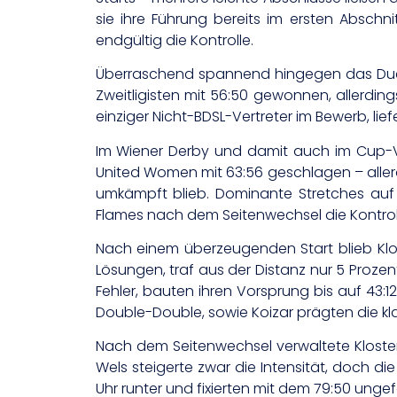
sie ihre Führung bereits im ersten Absch
endgültig die Kontrolle.
Überraschend spannend hingegen das Duell
Zweitligisten mit 56:50 gewonnen, allerdin
einziger Nicht-BDSL-Vertreter im Bewerb, li
Im Wiener Derby und damit auch im Cup-V
United Women mit 63:56 geschlagen – allerd
umkämpft blieb. Dominante Stretches auf b
Flames nach dem Seitenwechsel die Kontrolle
Nach einem überzeugenden Start blieb Klo
Lösungen, traf aus der Distanz nur 5 Prozen
Fehler, bauten ihren Vorsprung bis auf 43:1
Double-Double, sowie Koizar prägten die kla
Nach dem Seitenwechsel verwaltete Kloste
Wels steigerte zwar die Intensität, doch die
Uhr runter und fixierten mit dem 79:50 ungef