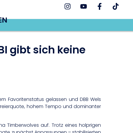
EN
I gibt sich keine
ihrem Favoritenstatus gelassen und DBB Wels
ker Dreierquote, hohem Tempo und dominanter
a Timberwolves auf. Trotz eines holprigen
langte zunächst Anpassungen – stabilisierten