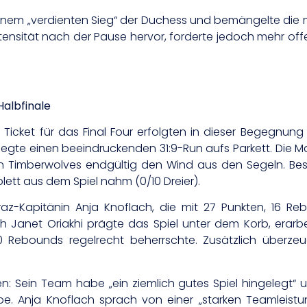
nem „verdienten Sieg“ der Duchess und bemängelte die m
 Intensität nach der Pause hervor, forderte jedoch mehr of
Halbfinale
ket für das Final Four erfolgten in dieser Begegnung 
 legte einen beeindruckenden 31:9-Run aufs Parkett. Die 
 Timberwolves endgültig den Wind aus den Segeln. Beso
ett aus dem Spiel nahm (0/10 Dreier).
z-Kapitänin Anja Knoflach, die mit 27 Punkten, 16 Re
h Janet Oriakhi prägte das Spiel unter dem Korb, erarb
0 Rebounds regelrecht beherrschte. Zusätzlich überzeu
en: Sein Team habe „ein ziemlich gutes Spiel hingelegt
 Anja Knoflach sprach von einer „starken Teamleistung