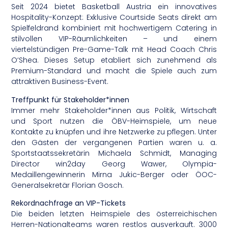
Seit 2024 bietet Basketball Austria ein innovatives
Hospitality-Konzept: Exklusive Courtside Seats direkt am
Spielfeldrand kombiniert mit hochwertigem Catering in
stilvollen VIP-Räumlichkeiten – und einem
viertelstündigen Pre-Game-Talk mit Head Coach Chris
O‘Shea. Dieses Setup etabliert sich zunehmend als
Premium-Standard und macht die Spiele auch zum
attraktiven Business-Event.
Treffpunkt für Stakeholder*innen
Immer mehr Stakeholder*innen aus Politik, Wirtschaft
und Sport nutzen die ÖBV-Heimspiele, um neue
Kontakte zu knüpfen und ihre Netzwerke zu pflegen. Unter
den Gästen der vergangenen Partien waren u. a.
Sportstaatssekretärin Michaela Schmidt, Managing
Director win2day Georg Wawer, Olympia-
Medaillengewinnerin Mirna Jukic-Berger oder ÖOC-
Generalsekretär Florian Gosch.
Rekordnachfrage an VIP-Tickets
Die beiden letzten Heimspiele des österreichischen
Herren-Nationalteams waren restlos ausverkauft. 3000