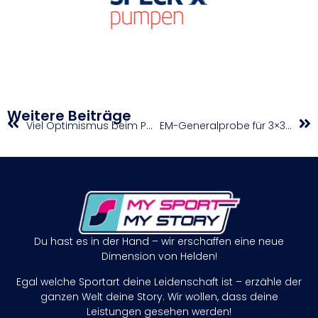
Weitere Beiträge
Viel Optimismus beim Paracycling-Team zum Auftakt der WM in Belgien
EM-Generalprobe für 3×3-Nationalteams in Debrecen
Du hast es in der Hand – wir erschaffen eine neue
Dimension von Helden!
Egal welche Sportart deine Leidenschaft ist – erzähle der
ganzen Welt deine Story. Wir wollen, dass deine
Leistungen gesehen werden!