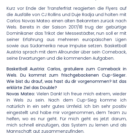
Kurz vor Ende der Transferfrist reagierten die Flyers auf
die Ausfälle von CJ Rollins und Duje Radja und holten mit
Carlos Novas Mateo einen alten Bekannten zurück nach
Wels. Bereits in der Saison 2017/18 trug der gebürtige
Dominikaner das Trikot der Messestädter, nun soll er mit
seiner Erfahrung aus mehreren europäischen Ligen
sowie aus Südamerika neue Impulse setzen. Basketball
Austria sprach mit dem Allrounder über sein Comeback,
seine Erwartungen und die kommenden Aufgaben.
Basketball Austria: Carlos, gratuliere zum Comeback in
Wels. Du kommst zum frischgebackenen Cup-Sieger.
Wie bist du drauf, was hast du dir vorgenommen? Ist das
erklärte Ziel das Double?
Novas Mateo:
Vielen Dank! Ich freue mich extrem, wieder
in Wels zu sein. Nach dem Cup-Sieg komme ich
natürlich in ein sehr gutes Umfeld. Ich bin sehr positiv
eingestellt und habe mir vorgenommen, dem Team zu
helfen, wo es nur geht. Für mich geht es jetzt darum,
mich schnell einzufügen, das System zu lernen und als
Mannschaft gut zusammenzufinden.