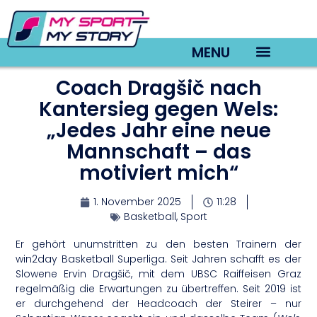
MENU
Coach Dragšič nach
TV22 Videos
Kantersieg gegen Wels:
„Jedes Jahr eine neue
Mannschaft – das
motiviert mich“
1. November 2025
11:28
Basketball
,
Sport
Er gehört unumstritten zu den besten Trainern der
win2day Basketball Superliga. Seit Jahren schafft es der
Slowene Ervin Dragšič, mit dem UBSC Raiffeisen Graz
regelmäßig die Erwartungen zu übertreffen. Seit 2019 ist
er durchgehend der Headcoach der Steirer – nur