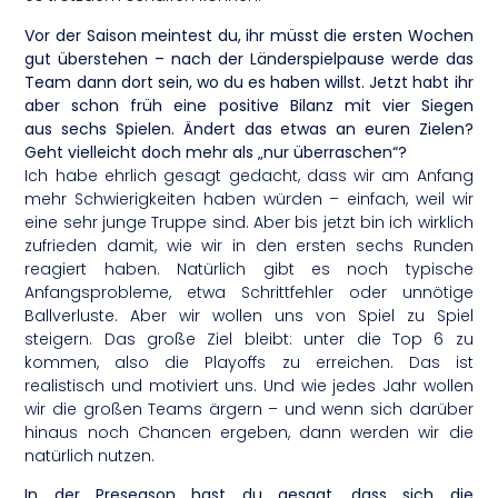
Vor der Saison meintest du, ihr müsst die ersten Wochen
gut überstehen – nach der Länderspielpause werde das
Team dann dort sein, wo du es haben willst. Jetzt habt ihr
aber schon früh eine positive Bilanz mit vier Siegen
aus sechs Spielen. Ändert das etwas an euren Zielen?
Geht vielleicht doch mehr als „nur überraschen“?
Ich habe ehrlich gesagt gedacht, dass wir am Anfang
mehr Schwierigkeiten haben würden – einfach, weil wir
eine sehr junge Truppe sind. Aber bis jetzt bin ich wirklich
zufrieden damit, wie wir in den ersten sechs Runden
reagiert haben. Natürlich gibt es noch typische
Anfangsprobleme, etwa Schrittfehler oder unnötige
Ballverluste. Aber wir wollen uns von Spiel zu Spiel
steigern. Das große Ziel bleibt: unter die Top 6 zu
kommen, also die Playoffs zu erreichen. Das ist
realistisch und motiviert uns. Und wie jedes Jahr wollen
wir die großen Teams ärgern – und wenn sich darüber
hinaus noch Chancen ergeben, dann werden wir die
natürlich nutzen.
In der Preseason hast du gesagt, dass sich die