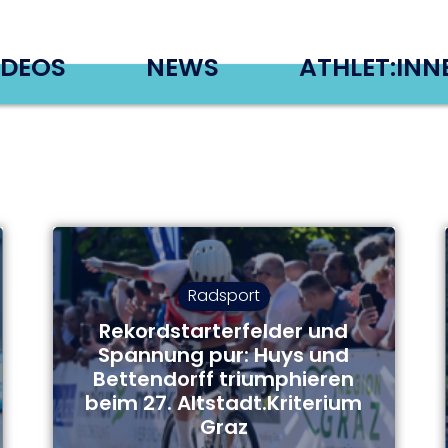
IDEOS
NEWS
ATHLET:INN
Radsport
Rekordstarterfelder und
Spannung pur: Huys und
Bettendorff triumphieren
beim 27. Altstadt.Kriterium
Graz