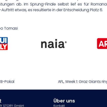
stungen ab. Im Sprung-Finale selbst lief es für Romana 
ftritt etwas, es resultierte in der Entscheidung Platz 6.
ppo Tomasi
TB-Pokal
AFL, Week 1: Graz Giants r
t
Über uns
MY STORY GmbH
Kontakt