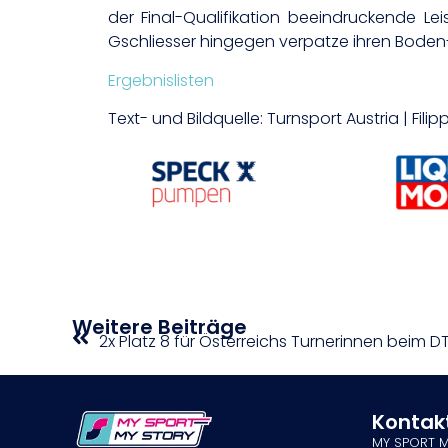
der Final-Qualifikation beeindruckende Lei
Gschliesser hingegen verpatze ihren Boden-Au
Ergebnislisten
Text- und Bildquelle: Turnsport Austria | Fili
Weitere Beiträge
2x Platz 8 für Österreichs Turnerinnen beim D
Kontak
MY SPORT 