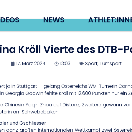
IDEOS
NEWS
ATHLET:INN
ina Kröll Vierte des DTB-P
17. März 2024
13:03
Sport
,
Turnsport
iert ja in Stuttgart – gelang Österreichs WM-Turnerin Cari
in Georgia Godwin fehlte Kröll mit 12.600 Punkten nur ein Z
 die Chinesin Yaqin Zhou auf Distanz, Zweitere gewann v
sterin am Schwebebalken.
aler und Gschliesser
rsten ganz großen internationalen Wettkampf zwei öste