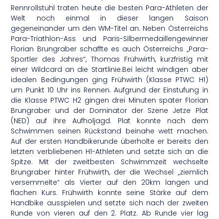
Rennrollstuhl traten heute die besten Para-Athleten der
Welt noch einmal in dieser langen Saison
gegeneinander um den WM-Titel an. Neben Österreichs
Para-Triathlon-Ass und Paris-Silbermedaillengewinner
Florian Brungraber schaffte es auch Österreichs „Para-
Sportler des Jahres“, Thomas Frühwirth, kurzfristig mit
einer Wildcard an die Startlinie.Bei leicht windigen aber
idealen Bedingungen ging Frühwirth (Klasse PTWC H1)
um Punkt 10 Uhr ins Rennen. Aufgrund der Einstufung in
die Klasse PTWC H2 gingen drei Minuten später Florian
Brungraber und der Dominator der Szene Jetze Plat
(NED) auf ihre Aufholjagd. Plat konnte nach dem
Schwimmen seinen Rückstand beinahe wett machen.
Auf der ersten Handbikerunde überholte er bereits den
letzten verbliebenen H1-Athleten und setzte sich an die
Spitze. Mit der zweitbesten Schwimmzeit wechselte
Brungraber hinter Frühwirth, der die Wechsel „ziemlich
versemmelte“ als Vierter auf den 20km langen und
flachen Kurs. Frühwirth konnte seine Stärke auf dem
Handbike ausspielen und setzte sich nach der zweiten
Runde von vieren auf den 2. Platz. Ab Runde vier lag