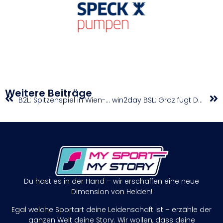
Weitere Beiträge
B2L: Spitzenspiel in Wien-Donaustadt
win2day BSL: Graz fügt Dukes die erste Saisonniederlage zu
Du hast es in der Hand – wir erschaffen eine neue
Dimension von Helden!
Egal welche Sportart deine Leidenschaft ist – erzähle der
ganzen Welt deine Story. Wir wollen, dass deine