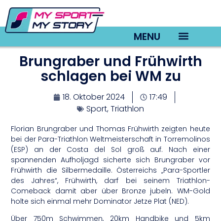
MENU
Brungraber und Frühwirth
TV22 Videos
schlagen bei WM zu
18. Oktober 2024
17:49
Sport
,
Triathlon
Florian Brungraber und Thomas Frühwirth zeigten heute
bei der Para-Triathlon Weltmeisterschaft in Torremolinos
(ESP) an der Costa del Sol groß auf. Nach einer
spannenden Aufholjagd sicherte sich Brungraber vor
Frühwirth die Silbermedaille. Österreichs „Para-Sportler
des Jahres“, Frühwirth, darf bei seinem Triathlon-
Comeback damit aber über Bronze jubeln. WM-Gold
holte sich einmal mehr Dominator Jetze Plat (NED).
Über 750m Schwimmen, 20km Handbike und 5km