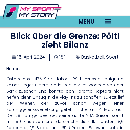
MENU
Blick über die Grenze: Pöltl
TV22 Videos
zieht Bilanz
15. April 2024
18:11
Basketball
,
Sport
Herren
Österreichs NBA-Star Jakob Pöltl musste aufgrund
seiner Finger-Operation in den letzten Wochen von der
Bank zusehen und konnte den Toronto Raptors nicht
helfen, denn Einzug in die Play-Ins zu schaffen. Zuletzt lief
der Wiener, der zuvor schon wegen einer
Sprunggelenksverletzung gefehlt hatte, am 4. März auf.
Der 28-Jährige beendet seine achte NBA-Saison somit
mit 50 Einsätzen und durchschnittlich 11,1 Punkten, 8,6
Rebounds, 1,5 Blocks und 65,6 Prozent Feldwurfquote in