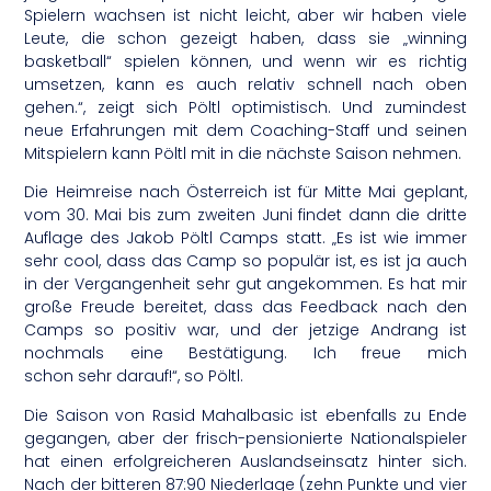
Spielern wachsen ist nicht leicht, aber wir haben viele
Leute, die schon gezeigt haben, dass sie „winning
basketball“ spielen können, und wenn wir es richtig
umsetzen, kann es auch relativ schnell nach oben
gehen.“, zeigt sich Pöltl optimistisch. Und zumindest
neue Erfahrungen mit dem Coaching-Staff und seinen
Mitspielern kann Pöltl mit in die nächste Saison nehmen.
Die Heimreise nach Österreich ist für Mitte Mai geplant,
vom 30. Mai bis zum zweiten Juni findet dann die dritte
Auflage des Jakob Pöltl Camps statt. „Es ist wie immer
sehr cool, dass das Camp so populär ist, es ist ja auch
in der Vergangenheit sehr gut angekommen. Es hat mir
große Freude bereitet, dass das Feedback nach den
Camps so positiv war, und der jetzige Andrang ist
nochmals eine Bestätigung. Ich freue mich
schon sehr darauf!“, so Pöltl.
Die Saison von Rasid Mahalbasic ist ebenfalls zu Ende
gegangen, aber der frisch-pensionierte Nationalspieler
hat einen erfolgreicheren Auslandseinsatz hinter sich.
Nach der bitteren 87:90 Niederlage (zehn Punkte und vier