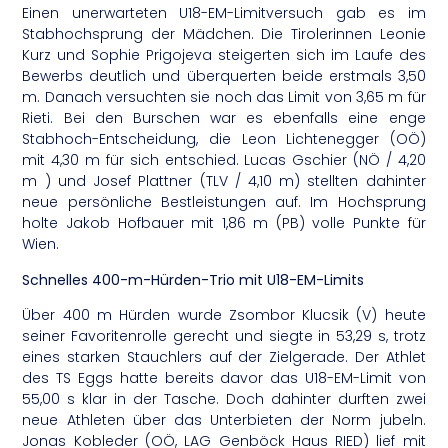
Einen unerwarteten U18-EM-Limitversuch gab es im
Stabhochsprung der Mädchen. Die Tirolerinnen Leonie
Kurz und Sophie Prigojeva steigerten sich im Laufe des
Bewerbs deutlich und überquerten beide erstmals 3,50
m. Danach versuchten sie noch das Limit von 3,65 m für
Rieti. Bei den Burschen war es ebenfalls eine enge
Stabhoch-Entscheidung, die Leon Lichtenegger (OÖ)
mit 4,30 m für sich entschied. Lucas Gschier (NÖ / 4,20
m ) und Josef Plattner (TLV / 4,10 m) stellten dahinter
neue persönliche Bestleistungen auf. Im Hochsprung
holte Jakob Hofbauer mit 1,86 m (PB) volle Punkte für
Wien.
Schnelles 400-m-Hürden-Trio mit U18-EM-Limits
Über 400 m Hürden wurde Zsombor Klucsik (V) heute
seiner Favoritenrolle gerecht und siegte in 53,29 s, trotz
eines starken Stauchlers auf der Zielgerade. Der Athlet
des TS Eggs hatte bereits davor das U18-EM-Limit von
55,00 s klar in der Tasche. Doch dahinter durften zwei
neue Athleten über das Unterbieten der Norm jubeln.
Jonas Kobleder (OÖ, LAG Genböck Haus RIED) lief mit