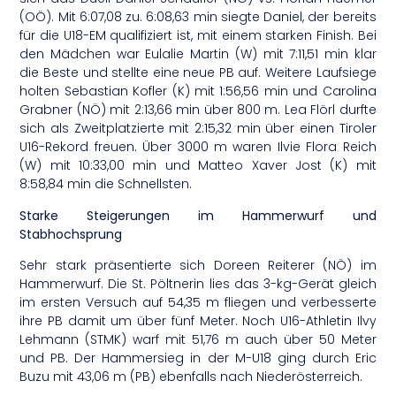
(OÖ). Mit 6:07,08 zu. 6:08,63 min siegte Daniel, der bereits
für die U18-EM qualifiziert ist, mit einem starken Finish. Bei
den Mädchen war Eulalie Martin (W) mit 7:11,51 min klar
die Beste und stellte eine neue PB auf. Weitere Laufsiege
holten Sebastian Kofler (K) mit 1:56,56 min und Carolina
Grabner (NÖ) mit 2:13,66 min über 800 m. Lea Flörl durfte
sich als Zweitplatzierte mit 2:15,32 min über einen Tiroler
U16-Rekord freuen. Über 3000 m waren Ilvie Flora Reich
(W) mit 10:33,00 min und Matteo Xaver Jost (K) mit
8:58,84 min die Schnellsten.
Starke Steigerungen im Hammerwurf und
Stabhochsprung
Sehr stark präsentierte sich Doreen Reiterer (NÖ) im
Hammerwurf. Die St. Pöltnerin lies das 3-kg-Gerät gleich
im ersten Versuch auf 54,35 m fliegen und verbesserte
ihre PB damit um über fünf Meter. Noch U16-Athletin Ilvy
Lehmann (STMK) warf mit 51,76 m auch über 50 Meter
und PB. Der Hammersieg in der M-U18 ging durch Eric
Buzu mit 43,06 m (PB) ebenfalls nach Niederösterreich.