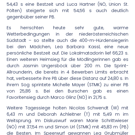
54,43 s eine Bestzeit und Luca Hartner (NÖ, Union St.
Pölten) steigerte sich mit 54,56 s auch deutlich
gegenbüber seiner PB.
Es herrschten heute sehr gute, warme
Wetterbedingungen in der niederösterreichischen
Südstadt – so stellte auch die 400-m-Hürdensiegerin
bei den Mädchen, Lea Barbara Kassl, eine neue
persönliche Bestzeit auf. Die Lokalmatadorin lief 66,23 s.
Einen weiteren Heimsieg für die Mödlingerinnen gab es
durch Jasmin Ungersböck über 200 m. Die Sprint-
Allrounderin, die bereits in 4 Bewerben Limits erbracht
hat, verbesserte ihre PB über diese Distanz auf 24,80 s. In
ihrem Sog sprintete Michelle Mayer (STMK) zu einer PB
von 25,86 s. Bei den Burschen gab es einen
Favoritensieg durch Marco Glinz (NÖ) in 21,75 s.
Weitere Tagessiege holten Nicolas Schwendt (W) mit
6,43 m und Deborah Achleitner (T) mit 5,49 m im
Weitsprung. Im Diskuswurf waren Marie Schrittwieser
(NÖ) mit 37,54 m und Simon Url (STMK) mit 45,83 m (PB)
die Besten. Im Speerwurf gewannen Lea Grubmüller