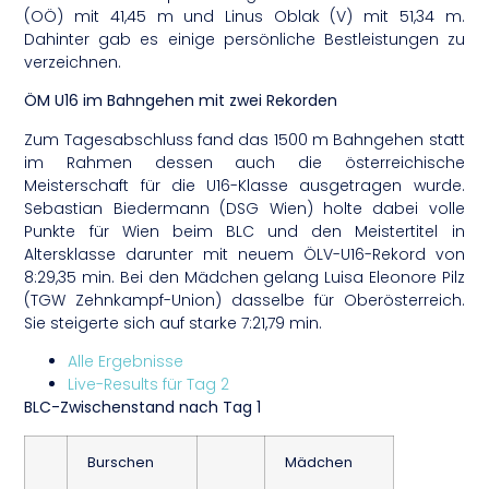
(OÖ) mit 41,45 m und Linus Oblak (V) mit 51,34 m.
Dahinter gab es einige persönliche Bestleistungen zu
verzeichnen.
ÖM U16 im Bahngehen mit zwei Rekorden
Zum Tagesabschluss fand das 1500 m Bahngehen statt
im Rahmen dessen auch die österreichische
Meisterschaft für die U16-Klasse ausgetragen wurde.
Sebastian Biedermann (DSG Wien) holte dabei volle
Punkte für Wien beim BLC und den Meistertitel in
Altersklasse darunter mit neuem ÖLV-U16-Rekord von
8:29,35 min. Bei den Mädchen gelang Luisa Eleonore Pilz
(TGW Zehnkampf-Union) dasselbe für Oberösterreich.
Sie steigerte sich auf starke 7:21,79 min.
Alle Ergebnisse
Live-Results für Tag 2
BLC-Zwischenstand nach Tag 1
Burschen
Mädchen