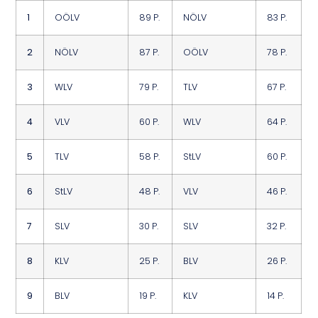
1
OÖLV
89 P.
NÖLV
83 P.
2
NÖLV
87 P.
OÖLV
78 P.
3
WLV
79 P.
TLV
67 P.
4
VLV
60 P.
WLV
64 P.
5
TLV
58 P.
StLV
60 P.
6
StLV
48 P.
VLV
46 P.
7
SLV
30 P.
SLV
32 P.
8
KLV
25 P.
BLV
26 P.
9
BLV
19 P.
KLV
14 P.