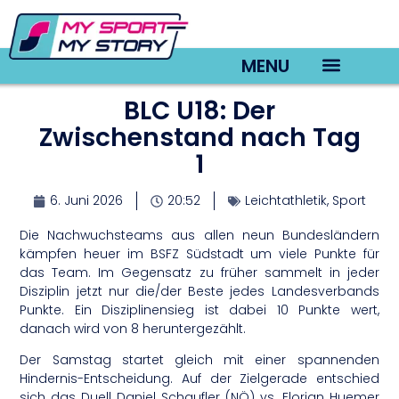
MENU
BLC U18: Der
TV22 Videos
Zwischenstand nach Tag
1
6. Juni 2026
20:52
Leichtathletik
,
Sport
Die Nachwuchsteams aus allen neun Bundesländern
kämpfen heuer im BSFZ Südstadt um viele Punkte für
das Team. Im Gegensatz zu früher sammelt in jeder
Disziplin jetzt nur die/der Beste jedes Landesverbands
Punkte. Ein Disziplinensieg ist dabei 10 Punkte wert,
danach wird von 8 heruntergezählt.
Der Samstag startet gleich mit einer spannenden
Hindernis-Entscheidung. Auf der Zielgerade entschied
sich das Duell Daniel Schaufler (NÖ) vs. Florian Huemer