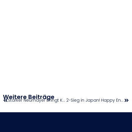
Weitere Beiträge
Starker Neumayer bringt KURIER Austria Davis Cup Team in Japan wieder auf Kurs
2-Sieg in Japan! Happy End für KURIER Austria Davis Cup Team