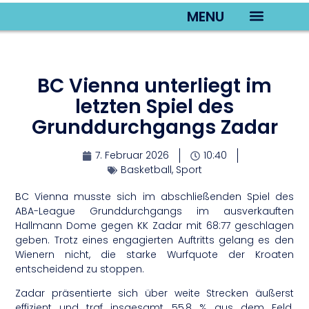
MENU
TV22 Videos
BC Vienna unterliegt im
letzten Spiel des
Grunddurchgangs Zadar
7. Februar 2026
10:40
Basketball
,
Sport
BC Vienna musste sich im abschließenden Spiel des
ABA-League Grunddurchgangs im ausverkauften
Hallmann Dome gegen KK Zadar mit 68:77 geschlagen
geben. Trotz eines engagierten Auftritts gelang es den
Wienern nicht, die starke Wurfquote der Kroaten
entscheidend zu stoppen.
Zadar präsentierte sich über weite Strecken äußerst
effizient und traf insgesamt 55,8 % aus dem Feld.