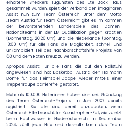
erhaltene Sneakers zugunsten des Ute Bock Haus
gesammelt wurden, spielt der Verband den imaginären
Assist nun zum Team Österreich. Unter dem Motto
„Team Austria für Team Österreich“ gibt es im Rahmen
der bevorstehenden Länderspiele des Damen-
Nationalteams in der EM-Qualifikation gegen Kroatien
(Donnerstag, 20:20 Uhr) und die Niederlande (Sonntag,
18:00 Uhr) für alle Fans die Möglichkeit, schnell und
unkompliziert Teil des Nachbarschaftshilfe-Projekts von
Ö3 und dem Roten Kreuz zu werden.
Apropos Assist: Für alle Fans, die auf den Rollstuhl
angewiesen sind, hat Basketball Austria den Hallmann
Dome für das Heimspiel-Doppel wieder mittels einer
Treppenraupe barrierefrei gestaltet.
Mehr als 100.000 Helfer:innen haben sich seit Gründung
des Team Österreich-Projekts im Jahr 2007 bereits
registriert. Sie alle sind bereit anzupacken, wenn
Österreich Hilfe braucht. Im Katastrophen-Fall, wie zuletzt
beim Hochwasser in Niederösterreich im September
2024, zählt jede Hilfe und deshalb kann das Team