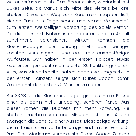
weiter zerfahren blieb. Das änderte sich, zumindest auf
Dukes-Seite, als Carius sich Mitte des Viertels bei drei
starken Drives am Weg zum Korb nicht stoppen ließ,
sieben Punkte in Folge scorte und seiner Mannschaft
zum ersten zweistelligen Vorsprung des Spiels verhalf.
Da die Lions mit Ballverlusten haderten und im Angriff
zunehmend verunsichert wirkten, konnten die
Klosterneuburger die Führung mehr oder weniger
konstant verteidigen – und das trotz ausbaufähiger
Wurfquote. „Wir haben in der ersten Halbzeit etwas
Exzellentes gemacht und sie unter 30 Punkten gehalten.
Alles, was wir vorbereitet haben, haben wir umgesetzt in
der ersten Halbzeit,“ zeigte sich Dukes-Coach Damir
Zeleznik mit den ersten 20 Minuten zufrieden.
Bei 33:23 für die Klosterneuburger ging es in die Pause
einer bis dahin nicht unbedingt schönen Partie. Aus
dieser kamen die Duchess mit mehr Schwung. Sie
stellten innerhalb von drei Minuten auf plus 14 und
zwangen die Lions zu einer Auszeit. Diese zeigte Wirkung,
denn Traiskirchen konterte umgehend mit einem 5:0-
Run. Dies wiederum veranlasste Dukes-Coach Zeleznik