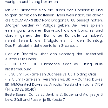
wenig Unterstützung bekamen.
Mit 71:59 sicherten sich die Dukes den Finaleinzug und
folgten damit den Raiffeisen Flyers Wels nach, die davor
die COLDAMARIS BBC Nord Dragonz 81:68 besiegt hatten.
„Morgen werden wir Vollgas geben. Die Flyers spielen
einen ganz anderen Basketball als die Lions, es wird
darum gehen, den Ball unter Kontrolle zu haben“,
nennt Zeleznik die Erfolgsformel für den Sonntag.
Das Finalspiel findet ebenfalls in Graz statt.
Hier ein Überblick über den Sonntag der Basketball
Austria Cup Finals:
• 13:30 Uhr | 8TF FlinkStones Graz vs. Sitting Bulls
Klosterneuburg
• 16:30 Uhr | BK Raiffeisen Duchess vs. UBI Holding Graz
• 19:15 Uhr | Raiffeisen Flyers Wels vs. BK IMMOunited Dukes
BK IMMOunited Dukes
vs. Arkadia Traiskirchen Lions 71:59
(14:13, 33:23, 50:40)
Beste Scorer:
Carius 26, Jenkins 21, Bauer und Vranjes je 6
bzw. Güttl und Russell je 18, Kostic 7