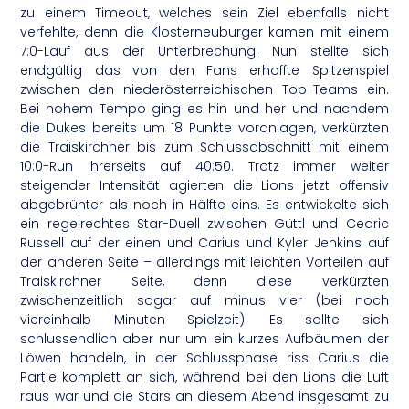
zu einem Timeout, welches sein Ziel ebenfalls nicht
verfehlte, denn die Klosterneuburger kamen mit einem
7:0-Lauf aus der Unterbrechung. Nun stellte sich
endgültig das von den Fans erhoffte Spitzenspiel
zwischen den niederösterreichischen Top-Teams ein.
Bei hohem Tempo ging es hin und her und nachdem
die Dukes bereits um 18 Punkte voranlagen, verkürzten
die Traiskirchner bis zum Schlussabschnitt mit einem
10:0-Run ihrerseits auf 40:50. Trotz immer weiter
steigender Intensität agierten die Lions jetzt offensiv
abgebrühter als noch in Hälfte eins. Es entwickelte sich
ein regelrechtes Star-Duell zwischen Güttl und Cedric
Russell auf der einen und Carius und Kyler Jenkins auf
der anderen Seite – allerdings mit leichten Vorteilen auf
Traiskirchner Seite, denn diese verkürzten
zwischenzeitlich sogar auf minus vier (bei noch
viereinhalb Minuten Spielzeit). Es sollte sich
schlussendlich aber nur um ein kurzes Aufbäumen der
Löwen handeln, in der Schlussphase riss Carius die
Partie komplett an sich, während bei den Lions die Luft
raus war und die Stars an diesem Abend insgesamt zu