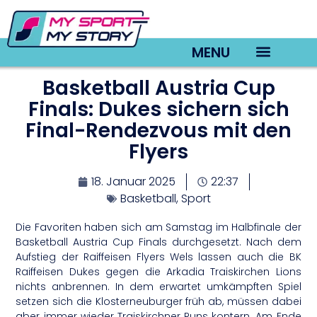
MENU
Basketball Austria Cup
TV22 Videos
Finals: Dukes sichern sich
Final-Rendezvous mit den
Flyers
18. Januar 2025
22:37
Basketball
,
Sport
Die Favoriten haben sich am Samstag im Halbfinale der
Basketball Austria Cup Finals durchgesetzt. Nach dem
Aufstieg der Raiffeisen Flyers Wels lassen auch die BK
Raiffeisen Dukes gegen die Arkadia Traiskirchen Lions
nichts anbrennen. In dem erwartet umkämpften Spiel
setzen sich die Klosterneuburger früh ab, müssen dabei
aber immer wieder Traiskirchner Runs kontern. Am Ende