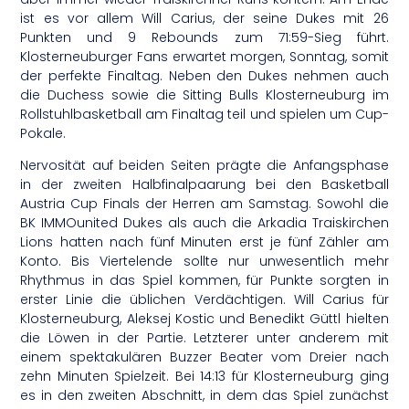
ist es vor allem Will Carius, der seine Dukes mit 26
Punkten und 9 Rebounds zum 71:59-Sieg führt.
Klosterneuburger Fans erwartet morgen, Sonntag, somit
der perfekte Finaltag. Neben den Dukes nehmen auch
die Duchess sowie die Sitting Bulls Klosterneuburg im
Rollstuhlbasketball am Finaltag teil und spielen um Cup-
Pokale.
Nervosität auf beiden Seiten prägte die Anfangsphase
in der zweiten Halbfinalpaarung bei den Basketball
Austria Cup Finals der Herren am Samstag. Sowohl die
BK IMMOunited Dukes als auch die Arkadia Traiskirchen
Lions hatten nach fünf Minuten erst je fünf Zähler am
Konto. Bis Viertelende sollte nur unwesentlich mehr
Rhythmus in das Spiel kommen, für Punkte sorgten in
erster Linie die üblichen Verdächtigen. Will Carius für
Klosterneuburg, Aleksej Kostic und Benedikt Güttl hielten
die Löwen in der Partie. Letzterer unter anderem mit
einem spektakulären Buzzer Beater vom Dreier nach
zehn Minuten Spielzeit. Bei 14:13 für Klosterneuburg ging
es in den zweiten Abschnitt, in dem das Spiel zunächst