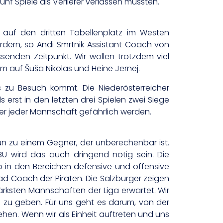
nf Spiele als Verlierer verlassen mussten.
auf den dritten Tabellenplatz im Westen
dern, so Andi Smrtnik Assistant Coach von
enden Zeitpunkt. Wir wollen trotzdem viel
m auf Šuša Nikolas und Heine Jernej.
ds zu Besuch kommt. Die Niederösterreicher
erst in den letzten drei Spielen zwei Siege
aber jeder Mannschaft gefährlich werden.
un zu einem Gegner, der unberechenbar ist.
 wird das auch dringend nötig sein. Die
so in den Bereichen defensive und offensive
d Coach der Piraten. Die Salzburger zeigen
ärksten Mannschaften der Liga erwartet. Wir
d zu geben. Für uns geht es darum, von der
ehen. Wenn wir als Einheit auftreten und uns