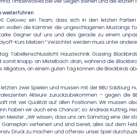
enna Timberwolves bei vier Siegen stehen und die letzten fü
n weiterführen
Celovec ein Team, dass sich in den letzten Partien 
en wollen die Kärntner die ungeschlagenen Mustangs for
starke Gegner auf uns und dies gerade zu einem unpass
layoff-Kurs blieben.“ Verzichtet werden muss unter andere
tag Tabellenschlusslicht Haustechnik Güssing Blackbir
 somit knapp an Mistelbach dran, während die Blackbirds 
 die Alligators, an einem guten Tag können die Blackbirds 
r letzten zwei Spielen und müssen mit der BBU Salzburg n
valeszenten Akteure zurückzubekommen – gegen die BBU
aft mit viel Qualität auf allen Positionen. Wir müssen al
ann haben wir auch eine Chance“, so Andreas Kuttnig, Hea
den Meister. „Wir wissen, dass uns am Samstag eine der st
Gameplan verfeinert und sind bereit, alles auf dem Fel
ensiv Druck zu machen und offensiv unser Spiel durchzuzi