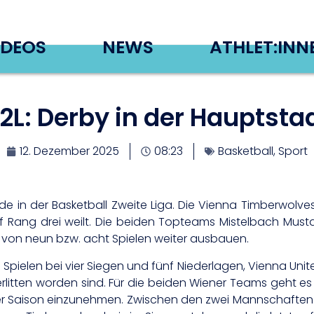
IDEOS
NEWS
ATHLET:INN
2L: Derby in der Hauptsta
12. Dezember 2025
08:23
Basketball
,
Sport
 in der Basketball Zweite Liga. Die Vienna Timberwolv
 Rang drei weilt. Die beiden Topteams Mistelbach Must
n von neun bzw. acht Spielen weiter ausbauen.
pielen bei vier Siegen und fünf Niederlagen, Vienna Unite
n erlitten worden sind. Für die beiden Wiener Teams geht 
er Saison einzunehmen. Zwischen den zwei Mannschaften 