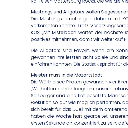
Raiffeisen Mattersburg Rocks, die wie die Vi
Mustangs und Alligators wollen Siegesserie
Die Mustangs empfangen daheim mit KOS 
vorkämpfen konnte. Trotz Verletzungssorg
KOS: „Mit Mistelbach wartet der nächste 
positives mitnehmen, damit wir weiter auf P
Die Alligators sind Favorit, wenn am Sonn
gewannen ihre letzten acht Spiele und sind
einfahren konnten. Die Statistik spricht für
Meister muss in die Mozartstadt
Die Wörthersee Piraten gewannen vier ihre
„Wir hoffen schön langsam unsere rekon
Salzburger sind eine tief besetzte Mannsch
Exekution so gut wie möglich performen, d
sich bereit für das Duell mit dem amtieren
haben die Woche hart gearbeitet, unseren 
ersten Sekunde an konzentriert zu sein, def