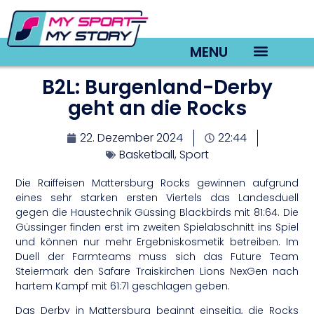
MENU
B2L: Burgenland-Derby
TV22 Videos
geht an die Rocks
22. Dezember 2024
22:44
Basketball
,
Sport
Die Raiffeisen Mattersburg Rocks gewinnen aufgrund
eines sehr starken ersten Viertels das Landesduell
gegen die Haustechnik Güssing Blackbirds mit 81:64. Die
Güssinger finden erst im zweiten Spielabschnitt ins Spiel
und können nur mehr Ergebniskosmetik betreiben. Im
Duell der Farmteams muss sich das Future Team
Steiermark den Safare Traiskirchen Lions NexGen nach
hartem Kampf mit 61:71 geschlagen geben.
Das Derby in Mattersburg beginnt einseitig, die Rocks