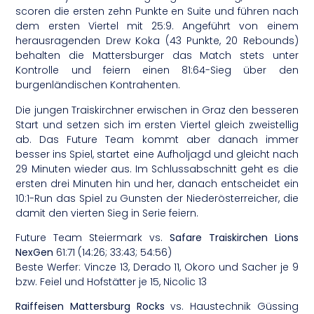
scoren die ersten zehn Punkte en Suite und führen nach
dem ersten Viertel mit 25:9. Angeführt von einem
herausragenden Drew Koka (43 Punkte, 20 Rebounds)
behalten die Mattersburger das Match stets unter
Kontrolle und feiern einen 81:64-Sieg über den
burgenländischen Kontrahenten.
Die jungen Traiskirchner erwischen in Graz den besseren
Start und setzen sich im ersten Viertel gleich zweistellig
ab. Das Future Team kommt aber danach immer
besser ins Spiel, startet eine Aufholjagd und gleicht nach
29 Minuten wieder aus. Im Schlussabschnitt geht es die
ersten drei Minuten hin und her, danach entscheidet ein
10:1-Run das Spiel zu Gunsten der Niederösterreicher, die
damit den vierten Sieg in Serie feiern.
Future Team Steiermark vs.
Safare Traiskirchen Lions
NexGen
61:71 (14:26; 33:43; 54:56)
Beste Werfer: Vincze 13, Derado 11, Okoro und Sacher je 9
bzw. Feiel und Hofstätter je 15, Nicolic 13
Raiffeisen Mattersburg Rocks
vs. Haustechnik Güssing