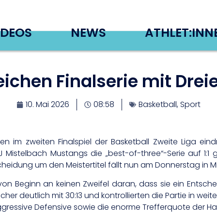
IDEOS
NEWS
ATHLET:INN
leichen Finalserie mit Dre
10. Mai 2026
08:58
Basketball
,
Sport
n im zweiten Finalspiel der Basketball Zweite Liga ein
istelbach Mustangs die „best-of-three“-Serie auf 1:1 g
scheidung um den Meistertitel fällt nun am Donnerstag in M
 von Beginn an keinen Zweifel daran, dass sie ein Entsche
cher deutlich mit 30:13 und kontrollierten die Partie in wei
gressive Defensive sowie die enorme Trefferquote der Ha