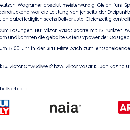
Deutsch Wagramer absolut meisterwürdig. Gleich fünf Spiel
ndruckend war die Leistung von jenseits der Dreipunkteli
sich dabei lediglich sechs Ballverluste. Gleichzeitig kontro
m Lösungen. Nur Viktor Vasat scorte mit 15 Punkten zwe
ram und konnten die geballte Offensivpower der Gastgebe
m 17:00 Uhr in der SPH Mistelbach zum entscheidenden d
 15, Victor Onwudiwe 12 bzw. Viktor Vasat 15, Jan Kozina un
etballverband