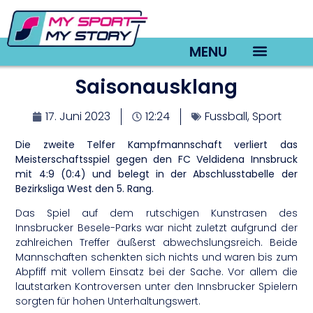
MENU
Saisonausklang
TV22 Videos
17. Juni 2023
12:24
Fussball
,
Sport
Die zweite Telfer Kampfmannschaft verliert das
Meisterschaftsspiel gegen den FC Veldidena Innsbruck
mit 4:9 (0:4) und belegt in der Abschlusstabelle der
Bezirksliga West den 5. Rang.
Das Spiel auf dem rutschigen Kunstrasen des
Innsbrucker Besele-Parks war nicht zuletzt aufgrund der
zahlreichen Treffer äußerst abwechslungsreich. Beide
Mannschaften schenkten sich nichts und waren bis zum
Abpfiff mit vollem Einsatz bei der Sache. Vor allem die
lautstarken Kontroversen unter den Innsbrucker Spielern
sorgten für hohen Unterhaltungswert.