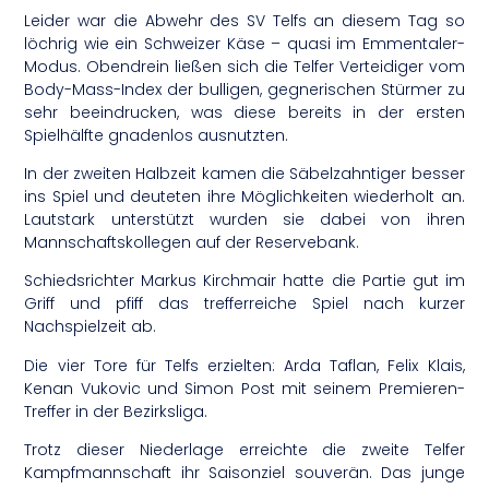
Leider war die Abwehr des SV Telfs an diesem Tag so
löchrig wie ein Schweizer Käse – quasi im Emmentaler-
Modus. Obendrein ließen sich die Telfer Verteidiger vom
Body-Mass-Index der bulligen, gegnerischen Stürmer zu
sehr beeindrucken, was diese bereits in der ersten
Spielhälfte gnadenlos ausnutzten.
In der zweiten Halbzeit kamen die Säbelzahntiger besser
ins Spiel und deuteten ihre Möglichkeiten wiederholt an.
Lautstark unterstützt wurden sie dabei von ihren
Mannschaftskollegen auf der Reservebank.
Schiedsrichter Markus Kirchmair hatte die Partie gut im
Griff und pfiff das trefferreiche Spiel nach kurzer
Nachspielzeit ab.
Die vier Tore für Telfs erzielten: Arda Taflan, Felix Klais,
Kenan Vukovic und Simon Post mit seinem Premieren-
Treffer in der Bezirksliga.
Trotz dieser Niederlage erreichte die zweite Telfer
Kampfmannschaft ihr Saisonziel souverän. Das junge