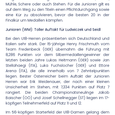
Mühle, Schere oder auch Stehen. Für die Junioren gilt es
auf dem Weg zu den Titeln einen Pflichtdurchgang sowie
eine Kür zu absolvieren, bevor die besten 20 in der
Finalkür um Medaillen kämpfen.
Junioren (WM): Toller Auftakt für Ludwiczek und Seidl
Bei den U18-Herren präsentierten sich Deutschland und
Italien sehr stark. Der 15-jährige Henry Frischmuth vom
Team Fredenbeck (GER) übernahm die Führung mit
8,286 Punkten vor dem Silbermedaillengewinner der
letzten beiden Jahre Lukas Heitmann (GER) sowie Jan
Stellahaegi (ITA), Luka Fuchslocher (GER) und Ettore
Arena (ITA), die alle innerhalb von 7 Zehntelpunkten
liegen. Bester Österreicher beim Auftakt der Junioren
Herren war Erik Weidenauer, der nach einer kleinen
Unsicherheit im Stehen, mit 7,334 Punkten auf Platz 7
rangiert. Die beiden Championatsneulinge Jakob
Baischer (OÖ) und Josef Schellnegger (ST) liegen im 17-
köpfigen Teilnehmerfeld auf Platz 11 und 12.
Im 56-köpfigen Starterfeld der U18-Damen gelang dem