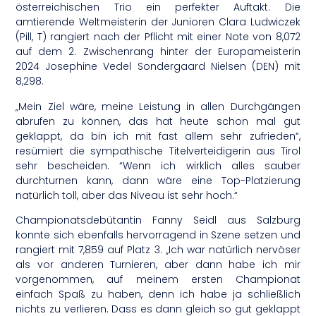
österreichischen Trio ein perfekter Auftakt. Die
amtierende Weltmeisterin der Junioren Clara Ludwiczek
(Pill, T) rangiert nach der Pflicht mit einer Note von 8,072
auf dem 2. Zwischenrang hinter der Europameisterin
2024 Josephine Vedel Sondergaard Nielsen (DEN) mit
8,298.
„Mein Ziel wäre, meine Leistung in allen Durchgängen
abrufen zu können, das hat heute schon mal gut
geklappt, da bin ich mit fast allem sehr zufrieden“,
resümiert die sympathische Titelverteidigerin aus Tirol
sehr bescheiden. “Wenn ich wirklich alles sauber
durchturnen kann, dann wäre eine Top-Platzierung
natürlich toll, aber das Niveau ist sehr hoch.“
Championatsdebütantin Fanny Seidl aus Salzburg
konnte sich ebenfalls hervorragend in Szene setzen und
rangiert mit 7,859 auf Platz 3. „Ich war natürlich nervöser
als vor anderen Turnieren, aber dann habe ich mir
vorgenommen, auf meinem ersten Championat
einfach Spaß zu haben, denn ich habe ja schließlich
nichts zu verlieren. Dass es dann gleich so gut geklappt